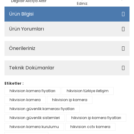
Değildir Alıcıya Aittir
Ediniz.
Ürün Bilgisi
Ürün Yorumları
Önerileriniz
Teknik Dokümanlar
Etiketler :
hikvision kamera fiyatları
hikvision türkiye iletişim
hikvision kamera
hikvision ip kamera
hikvision güvenlik kamerası fiyatları
hikvision güvenlik sistemleri
hikvision ip kamera fiyatları
hıkvısıon kamera kurulumu
hikvision cctv kamera