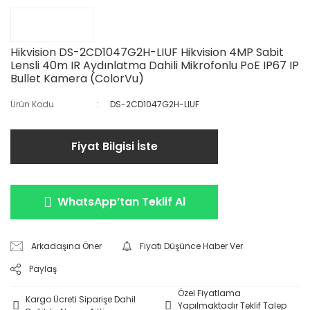
Hikvision DS-2CD1047G2H-LIUF Hikvision 4MP Sabit
Lensli 40m IR Aydınlatma Dahili Mikrofonlu PoE IP67 IP
Bullet Kamera (ColorVu)
Ürün Kodu
DS-2CD1047G2H-LIUF
Fiyat Bilgisi İste
WhatsApp’tan Teklif Al
Arkadaşına Öner
Fiyatı Düşünce Haber Ver
Paylaş
Özel Fiyatlama
Kargo Ücreti Siparişe Dahil
Yapılmaktadır Teklif Talep