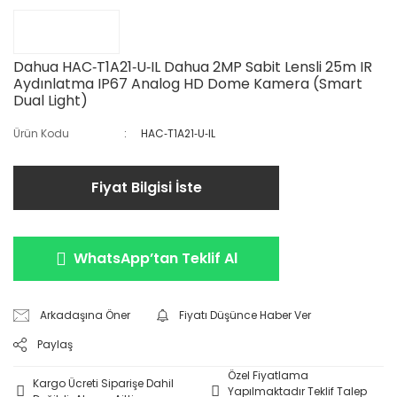
Dahua HAC‐T1A21‐U‐IL Dahua 2MP Sabit Lensli 25m IR
Aydınlatma IP67 Analog HD Dome Kamera (Smart
Dual Light)
Ürün Kodu
HAC‐T1A21‐U‐IL
Fiyat Bilgisi İste
WhatsApp’tan Teklif Al
Arkadaşına Öner
Fiyatı Düşünce Haber Ver
Paylaş
Özel Fiyatlama
Kargo Ücreti Siparişe Dahil
Yapılmaktadır Teklif Talep