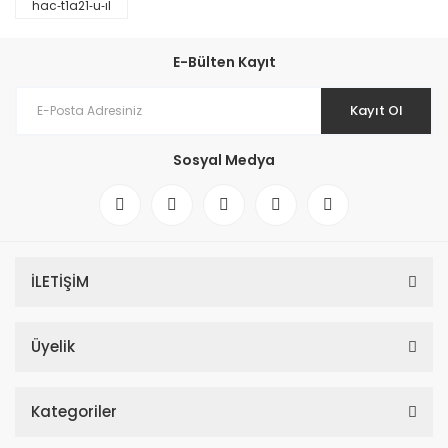
hac‐t1a21‐u‐ıl
E-Bülten Kayıt
Kayıt Ol
Sosyal Medya
İLETİŞİM
Üyelik
Kategoriler