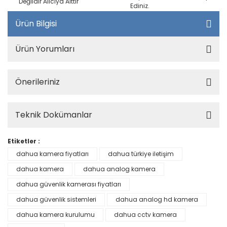
Değildir Alıcıya Aittir
Ediniz.
Ürün Bilgisi
Ürün Yorumları
Önerileriniz
Teknik Dokümanlar
Etiketler :
dahua kamera fiyatları
dahua türkiye iletişim
dahua kamera
dahua analog kamera
dahua güvenlik kamerası fiyatları
dahua güvenlik sistemleri
dahua analog hd kamera
dahua kamera kurulumu
dahua cctv kamera