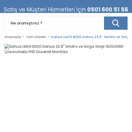
Satış ve Müşteri Hizmetleri İçin
0501 600 51 56
Anasayfa
Tüm Ürünler
Dahua LM24‐B200 Dahua 23.8'' 1xHdmı ve 1xVga G