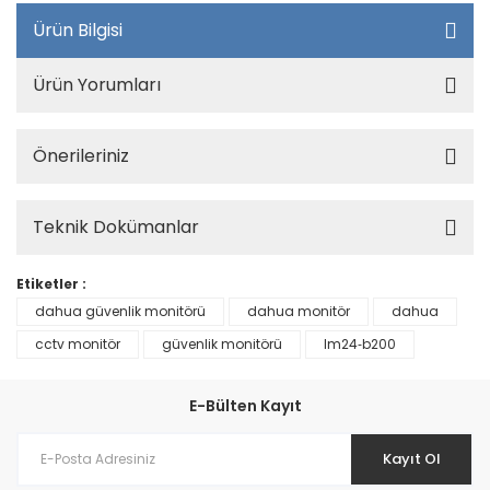
Ürün Bilgisi
Ürün Yorumları
Önerileriniz
Teknik Dokümanlar
Etiketler :
dahua güvenlik monitörü
dahua monitör
dahua
cctv monitör
güvenlik monitörü
lm24‐b200
E-Bülten Kayıt
Kayıt Ol