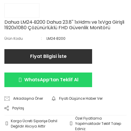
Dahua LM24‐B200 Dahua 23.8'' 1xHdmı ve 1xVga Girişli
1920x1080 Çözünürlüklü FHD Güvenlik Monitörü
Ürün Kodu
LM24‐B200
Fiyat Bilgisi İste
WhatsApp’tan Teklif Al
Arkadaşına Öner
Fiyatı Düşünce Haber Ver
Paylaş
Özel Fiyatlama
Kargo Ücreti Siparişe Dahil
Yapılmaktadır Teklif Talep
Değildir Alıcıya Aittir
Ediniz.