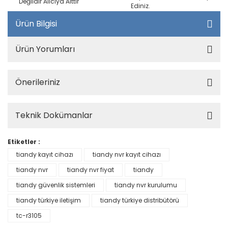
Değildir Alıcıya Aittir
Ediniz.
Ürün Bilgisi
Ürün Yorumları
Önerileriniz
Teknik Dokümanlar
Etiketler :
tiandy kayıt cihazı
tiandy nvr kayıt cihazı
tiandy nvr
tiandy nvr fiyat
tiandy
tiandy güvenlik sistemleri
tiandy nvr kurulumu
tiandy türkiye iletişim
tiandy türkiye distribütörü
tc-r3105