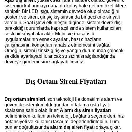
Ajax
dış siren
, yüksek sesli alarmlara ek olarak, güvenlik
sistemini kullanmayı daha da kolay hale getiren özelliklere
sahiptir. Bir LED ışığı, sistemin devrede olup olmadığını
gösterir ve siren, giriş/çıkış sırasında bir gecikme sinyali
verebilir. Saat işlevi etkinleştirildiğinde, sistem devre dışı
bırakıldığı durumlarda kapı açılışında sistem kullanıcıları
sesli bir sinyal alacaktır. Mobil ve masaüstü
uygulamalarının esnek ayarları, bazı cihazların
çalışmasının komşuları rahatsız etmemesini sağlar.
Örneğin, sireni izinsiz giriş ve yangın durumunda çalacak
şekilde ayarlayabilir, ancak su sızıntısı algılandığında
devreye girmemesini sağlayabilirsiniz.
Dış Ortam Sireni Fiyatları
Dış ortam sirenleri
, son teknoloji ile donatılmış alarm ve
güvenlik sistemleri olduğundan ortalama üstü fiyat
skalasına sahip olabilirler.
Alarm dış siren fiyatları
belirlenirken kullanılan teknoloji, bağlantı seçenekleri, hız
potansiyeli ve kullanıcı tasarımı değerlendirilebilir. Tüm
bunlar doğrultusunda
alarm dış siren fiyatı
ortaya çıkar.