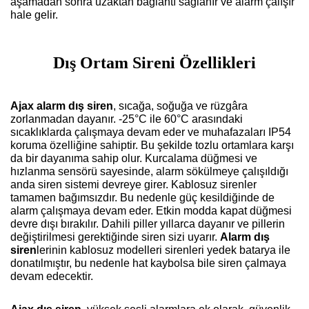
aşamadan sonra uzaktan bağlantı sağlanır ve alarm çalışır
hale gelir.
Dış Ortam Sireni Özellikleri
Ajax
alarm dış siren
, sıcağa, soğuğa ve rüzgâra
zorlanmadan dayanır. -25°C ile 60°C arasındaki
sıcaklıklarda çalışmaya devam eder ve muhafazaları IP54
koruma özelliğine sahiptir. Bu şekilde tozlu ortamlara karşı
da bir dayanıma sahip olur. Kurcalama düğmesi ve
hızlanma sensörü sayesinde, alarm sökülmeye çalışıldığı
anda siren sistemi devreye girer. Kablosuz sirenler
tamamen bağımsızdır. Bu nedenle güç kesildiğinde de
alarm çalışmaya devam eder. Etkin modda kapat düğmesi
devre dışı bırakılır. Dahili piller yıllarca dayanır ve pillerin
değiştirilmesi gerektiğinde siren sizi uyarır.
Alarm dış
siren
lerinin kablosuz modelleri sirenleri yedek batarya ile
donatılmıştır, bu nedenle hat kaybolsa bile siren çalmaya
devam edecektir.