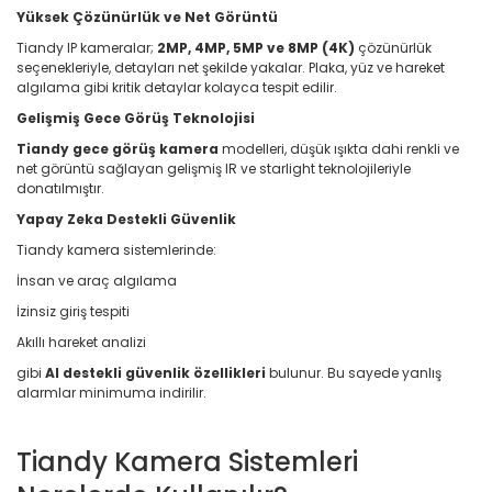
Yüksek Çözünürlük ve Net Görüntü
Tiandy IP kameralar;
2MP, 4MP, 5MP ve 8MP (4K)
çözünürlük
seçenekleriyle, detayları net şekilde yakalar. Plaka, yüz ve hareket
algılama gibi kritik detaylar kolayca tespit edilir.
Gelişmiş Gece Görüş Teknolojisi
Tiandy gece görüş kamera
modelleri, düşük ışıkta dahi renkli ve
net görüntü sağlayan gelişmiş IR ve starlight teknolojileriyle
donatılmıştır.
Yapay Zeka Destekli Güvenlik
Tiandy kamera sistemlerinde:
İnsan ve araç algılama
İzinsiz giriş tespiti
Akıllı hareket analizi
gibi
AI destekli güvenlik özellikleri
bulunur. Bu sayede yanlış
alarmlar minimuma indirilir.
Tiandy Kamera Sistemleri