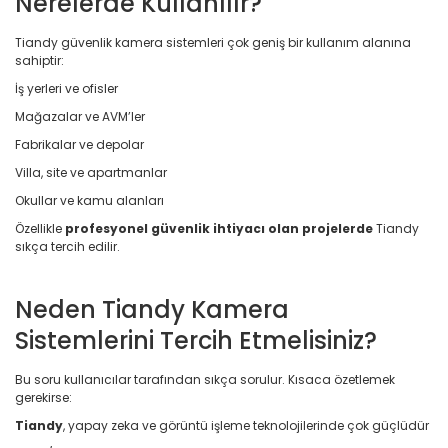
Nerelerde Kullanılır?
Tiandy güvenlik kamera sistemleri çok geniş bir kullanım alanına
sahiptir:
İş yerleri ve ofisler
Mağazalar ve AVM’ler
Fabrikalar ve depolar
Villa, site ve apartmanlar
Okullar ve kamu alanları
Özellikle
profesyonel güvenlik ihtiyacı olan projelerde
Tiandy
sıkça tercih edilir.
Neden Tiandy Kamera
Sistemlerini Tercih Etmelisiniz?
Bu soru kullanıcılar tarafından sıkça sorulur. Kısaca özetlemek
gerekirse:
Tiandy
, yapay zeka ve görüntü işleme teknolojilerinde çok güçlüdür