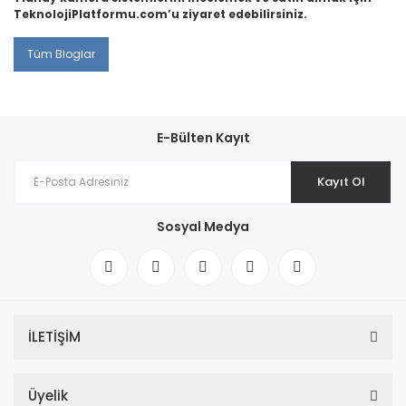
TeknolojiPlatformu.com’u ziyaret edebilirsiniz.
Tüm Bloglar
E-Bülten Kayıt
Kayıt Ol
Sosyal Medya
İLETİŞİM
Üyelik