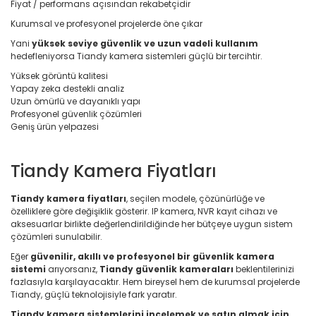
Fiyat / performans açısından rekabetçidir
Kurumsal ve profesyonel projelerde öne çıkar
Yani
yüksek seviye güvenlik ve uzun vadeli kullanım
hedefleniyorsa Tiandy kamera sistemleri güçlü bir tercihtir.
Yüksek görüntü kalitesi
Yapay zeka destekli analiz
Uzun ömürlü ve dayanıklı yapı
Profesyonel güvenlik çözümleri
Geniş ürün yelpazesi
Tiandy Kamera Fiyatları
Tiandy kamera fiyatları
, seçilen modele, çözünürlüğe ve
özelliklere göre değişiklik gösterir. IP kamera, NVR kayıt cihazı ve
aksesuarlar birlikte değerlendirildiğinde her bütçeye uygun sistem
çözümleri sunulabilir.
Eğer
güvenilir, akıllı ve profesyonel bir güvenlik kamera
sistemi
arıyorsanız,
Tiandy güvenlik kameraları
beklentilerinizi
fazlasıyla karşılayacaktır. Hem bireysel hem de kurumsal projelerde
Tiandy, güçlü teknolojisiyle fark yaratır.
Tiandy kamera sistemlerini incelemek ve satın almak için