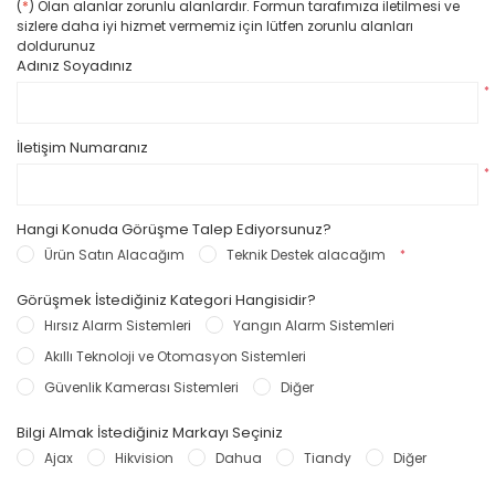
(
*
) Olan alanlar zorunlu alanlardır. Formun tarafımıza iletilmesi ve
sizlere daha iyi hizmet vermemiz için lütfen zorunlu alanları
doldurunuz
Adınız Soyadınız
*
İletişim Numaranız
*
Hangi Konuda Görüşme Talep Ediyorsunuz?
Ürün Satın Alacağım
Teknik Destek alacağım
*
Görüşmek İstediğiniz Kategori Hangisidir?
Hırsız Alarm Sistemleri
Yangın Alarm Sistemleri
Akıllı Teknoloji ve Otomasyon Sistemleri
Güvenlik Kamerası Sistemleri
Diğer
Bilgi Almak İstediğiniz Markayı Seçiniz
Ajax
Hikvision
Dahua
Tiandy
Diğer