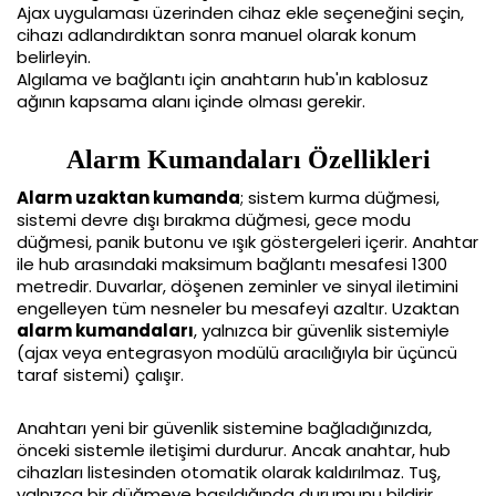
Ajax uygulaması üzerinden cihaz ekle seçeneğini seçin, 
cihazı adlandırdıktan sonra manuel olarak konum 
belirleyin.
Algılama ve bağlantı için anahtarın hub'ın kablosuz 
ağının kapsama alanı içinde olması gerekir. 
Alarm Kumandaları Özellikleri
Alarm uzaktan kumanda
; sistem kurma düğmesi, 
sistemi devre dışı bırakma düğmesi, gece modu 
düğmesi, panik butonu ve ışık göstergeleri içerir. Anahtar 
ile hub arasındaki maksimum bağlantı mesafesi 1300 
metredir. Duvarlar, döşenen zeminler ve sinyal iletimini 
engelleyen tüm nesneler bu mesafeyi azaltır. Uzaktan 
alarm kumandaları
, yalnızca bir güvenlik sistemiyle 
(ajax veya entegrasyon modülü aracılığıyla bir üçüncü 
taraf sistemi) çalışır.
Anahtarı yeni bir güvenlik sistemine bağladığınızda, 
önceki sistemle iletişimi durdurur. Ancak anahtar, hub 
cihazları listesinden otomatik olarak kaldırılmaz. Tuş, 
yalnızca bir düğmeye basıldığında durumunu bildirir. 