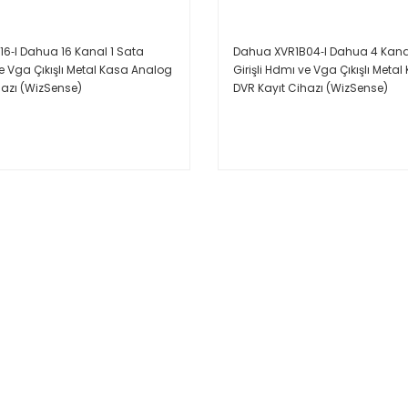
6‐I Dahua 16 Kanal 1 Sata
Dahua XVR1B04‐I Dahua 4 Kanal
ve Vga Çıkışlı Metal Kasa Analog
Girişli Hdmı ve Vga Çıkışlı Meta
hazı (WizSense)
DVR Kayıt Cihazı (WizSense)