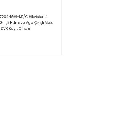
-7204HGHI-M1/C Hikvision 4
Girişli Hdmı ve Vga Çıkışlı Metal
DVR Kayıt Cihazı