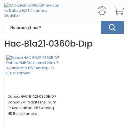
Hac‐b1a21‐0360b‐dıp
Dahua HAC‐B1A21‐0360B‐DIP
Dahua 2MP Sabit Lensli 20m
IR Aydınlatma IP67 Analog
HD Bullet Kamera