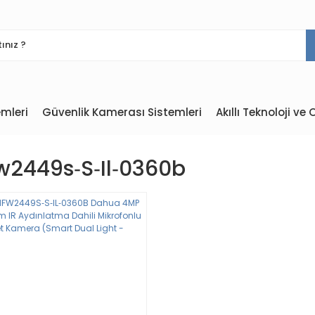
mleri
Güvenlik Kamerası Sistemleri
Akıllı Teknoloji v
w2449s‐s‐ıl‐0360b