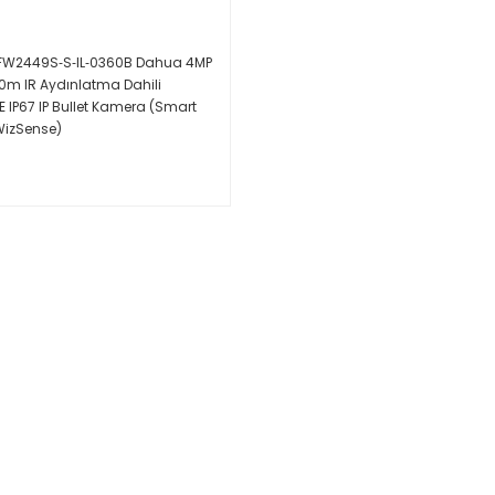
FW2449S‐S‐IL‐0360B Dahua 4MP
30m IR Aydınlatma Dahili
E IP67 IP Bullet Kamera (Smart
 WizSense)