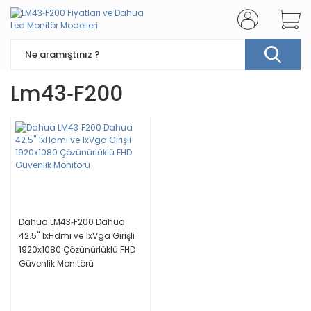
Lm43‐f200
Dahua LM43‐F200 Dahua
42.5'' 1xHdmı ve 1xVga Girişli
1920x1080 Çözünürlüklü FHD
Güvenlik Monitörü