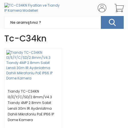
Tc-C34kn
Tiandy TC-C34KN
I3/E/Y/C/SD/2.8mm/V4.3
Tiandy 4MP 2.8mm Sabit
Lensli 30m IR Aydınlatma
Dahili Mikrofonlu PoE IP66 IP
Dome Kamera