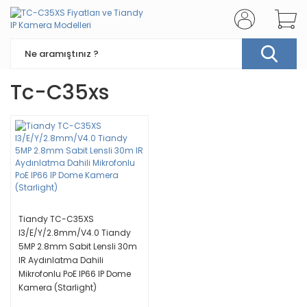
Tc-C35xs
Tiandy TC-C35XS
I3/E/Y/2.8mm/V4.0 Tiandy
5MP 2.8mm Sabit Lensli 30m
IR Aydınlatma Dahili
Mikrofonlu PoE IP66 IP Dome
Kamera (Starlight)