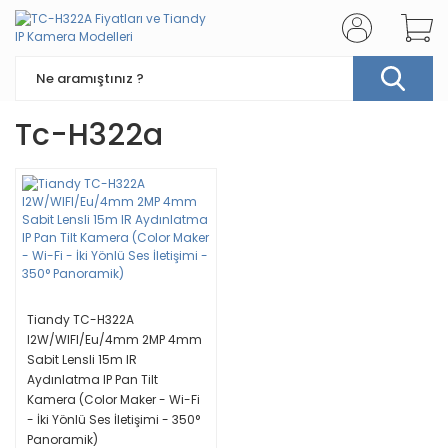
Tc-H322a
Tiandy TC-H322A
I2W/WIFI/Eu/4mm 2MP 4mm
Sabit Lensli 15m IR
Aydınlatma IP Pan Tilt
Kamera (Color Maker - Wi-Fi
- İki Yönlü Ses İletişimi - 350°
Panoramik)