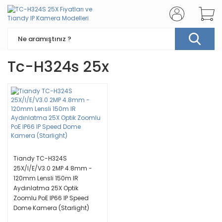
Tc-H324s 25x
Tiandy TC-H324S
25X/I/E/V3.0 2MP 4.8mm -
120mm Lensli 150m IR
Aydınlatma 25X Optik
Zoomlu PoE IP66 IP Speed
Dome Kamera (Starlight)