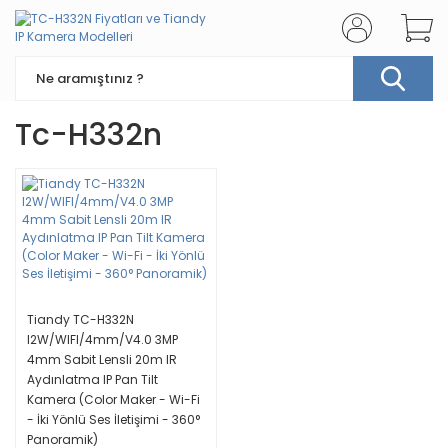
Tc-H332n
Tiandy TC-H332N
I2W/WIFI/4mm/V4.0 3MP
4mm Sabit Lensli 20m IR
Aydınlatma IP Pan Tilt
Kamera (Color Maker - Wi-Fi
- İki Yönlü Ses İletişimi - 360°
Panoramik)