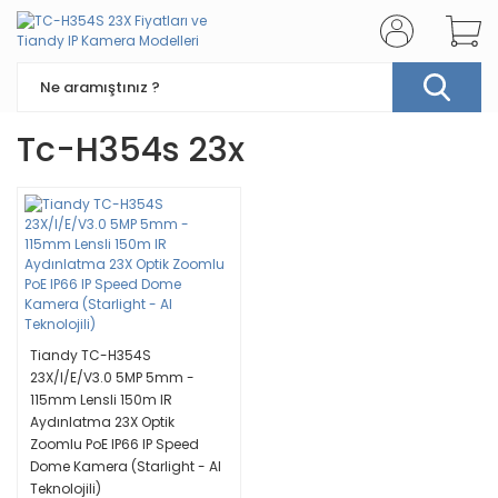
Tc-H354s 23x
Tiandy TC-H354S
23X/I/E/V3.0 5MP 5mm -
115mm Lensli 150m IR
Aydınlatma 23X Optik
Zoomlu PoE IP66 IP Speed
Dome Kamera (Starlight - AI
Teknolojili)