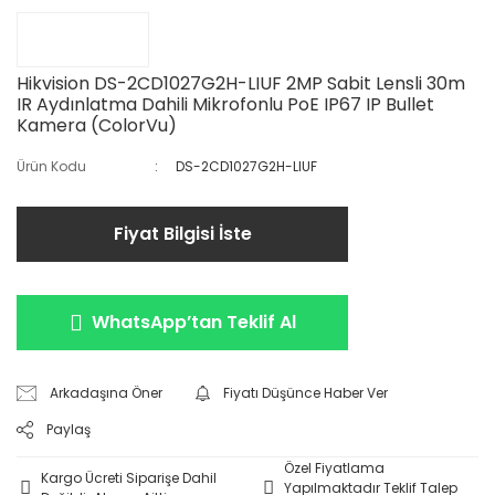
Hikvision DS-2CD1027G2H-LIUF 2MP Sabit Lensli 30m
IR Aydınlatma Dahili Mikrofonlu PoE IP67 IP Bullet
Kamera (ColorVu)
Ürün Kodu
DS-2CD1027G2H-LIUF
Fiyat Bilgisi İste
WhatsApp’tan Teklif Al
Arkadaşına Öner
Fiyatı Düşünce Haber Ver
Paylaş
Özel Fiyatlama
Kargo Ücreti Siparişe Dahil
Yapılmaktadır Teklif Talep