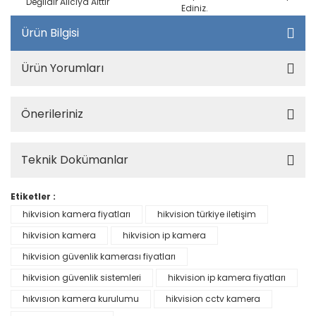
Değildir Alıcıya Aittir
Ediniz.
Ürün Bilgisi
Ürün Yorumları
Önerileriniz
Teknik Dokümanlar
Etiketler :
hikvision kamera fiyatları
hikvision türkiye iletişim
hikvision kamera
hikvision ip kamera
hikvision güvenlik kamerası fiyatları
hikvision güvenlik sistemleri
hikvision ip kamera fiyatları
hıkvısıon kamera kurulumu
hikvision cctv kamera