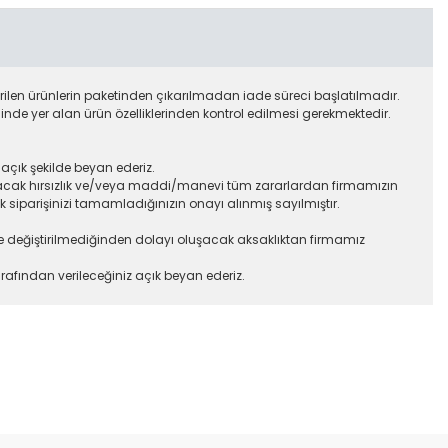
rilen ürünlerin paketinden çıkarılmadan iade süreci başlatılmadır.
sinde yer alan ürün özelliklerinden kontrol edilmesi gerekmektedir.
açık şekilde beyan ederiz.
nacak hırsızlık ve/veya maddi/manevi tüm zararlardan firmamızın
iparişinizi tamamladığınızın onayı alınmış sayılmıştır.
lerde değiştirilmediğinden dolayı oluşacak aksaklıktan firmamız
rafından verileceğiniz açık beyan ederiz.
etebilirsiniz.