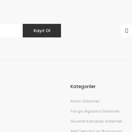
Yorum Yaz
Kayıt Ol
Gönder
Kategoriler
Alarm Sistemleri
Yangın Algılama Sistemleri
Güvenlik Kamerası Sistemleri
Akıllı Teknoloji ve Otomasyon