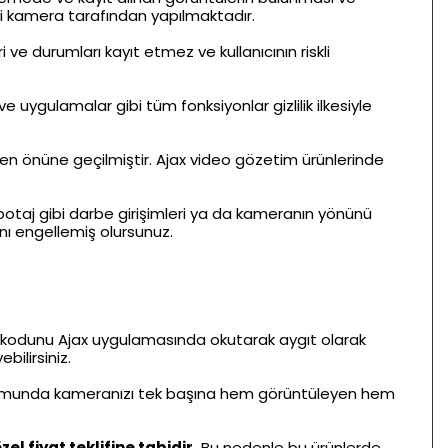
si kamera tarafından yapılmaktadır.
 ve durumları kayıt etmez ve kullanıcının riskli
uygulamalar gibi tüm fonksiyonlar gizlilik ilkesiyle
en önüne geçilmiştir. Ajax video gözetim ürünlerinde
otaj gibi darbe girişimleri ya da kameranın yönünü
nı engellemiş olursunuz.
R kodunu Ajax uygulamasında okutarak aygıt olarak
bilirsiniz.
urumunda kameranızı tek başına hem görüntüleyen hem
zel fiyat teklifine tabidir.
Bu nedenle bu ürünlerde