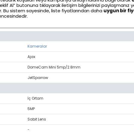
klif Al” butonuna tıklayarak iletişim bilgilerinizi paylaşmanız ye
tir. Bu sistem sayesinde, liste fiyatlarından daha
uygun bir fi
ncesindedir.
Kameralar
Ajax
DomeCam Mini 5mp/2.8mm
JetSparrow
İç Ortam
5MP
Sabit Lens
-