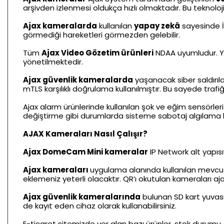
arşivden izlenmesi oldukça hızlı olmaktadır. Bu teknol
Ajax kameralarda
kullanılan
yapay zekâ
sayesinde İn
görmediği hareketleri görmezden gelebilir.
Tüm
Ajax Video Gözetim ürünleri
NDAA uyumludur. Yap
yönetilmektedir.
Ajax güvenlik kameralarda
yaşanacak siber saldırıl
mTLS karşılıklı doğrulama kullanılmıştır. Bu sayede trafiğ
Ajax alarm ürünlerinde kullanılan şok ve eğim sensörl
değiştirme gibi durumlarda sisteme sabotaj algılama bi
AJAX Kameraları Nasıl Çalışır?
Ajax DomeCam Mini kameralar
IP Network alt yapısı
Ajax kameraları
uygulama alanında kullanılan mevcut
eklemeniz yeterli olacaktır. QR’ı okutulan kameraları aj
Ajax güvenlik kameralarında
bulunan SD kart yuvas
de kayıt eden cihaz olarak kullanabilirsiniz.
E-ticaret sitemizde yer alan bazı ürünler, stok durumu