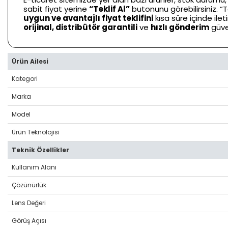
sabit fiyat yerine
“Teklif Al”
butonunu görebilirsiniz. “Te
uygun ve avantajlı fiyat teklifini
kısa süre içinde ile
orijinal, distribütör garantili
ve
hızlı gönderim
güve
Ürün Ailesi
Kategori
Marka
Model
Ürün Teknolojisi
Teknik Özellikler
Kullanım Alanı
Çözünürlük
Lens Değeri
Görüş Açısı