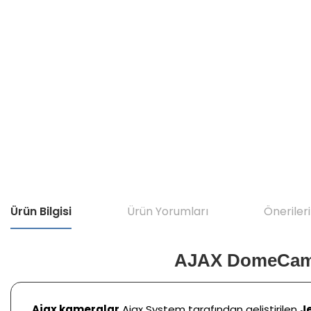
Ürün Bilgisi
Ürün Yorumları
Önerileri
AJAX DomeCam 
Ajax kameralar
Ajax System tarafından geliştirilen
J