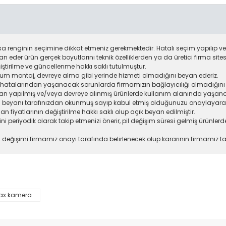
 renginin seçimine dikkat etmeniz gerekmektedir. Hatalı seçim yapılıp ve
an eder ürün gerçek boyutlarını teknik özelliklerden ya da üretici firma site
ştirilme ve güncellenme hakkı saklı tutulmuştur.
rulum montaj, devreye alma gibi yerinde hizmeti olmadığını beyan ederiz.
j hatalarından yaşanacak sorunlarda firmamızın bağlayıcılığı olmadığını 
ından yapılmış ve/veya devreye alınmış ürünlerde kullanım alanında yaşa
 beyanı tarafınızdan okunmuş sayıp kabul etmiş olduğunuzu onaylayarak s
n fiyatlarının değiştirilme hakkı saklı olup açık beyan edilmiştir.
lerini periyodik olarak takip etmenizi önerir, pil değişim süresi gelmiş ürün
a değişimi firmamız onayı tarafında belirlenecek olup kararının firmamız ta
ax kamera
da yetersiz gördüğünüz noktaları öneri formunu kullanarak tarafımıza il
Bu ürüne ilk yorumu siz yapın!