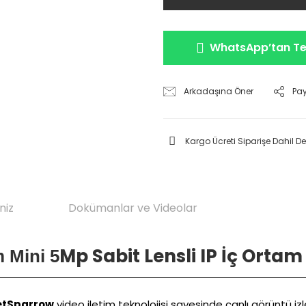
WhatsApp’tan Tek
Arkadaşına Öner
Pa
Kargo Ücreti Siparişe Dahil Deği
niz
Dokümanlar ve Videolar
Mp Sabit Lensli IP İç Ort
Mini 5
etSparrow
video iletim teknolojisi sayesinde canlı görüntü i