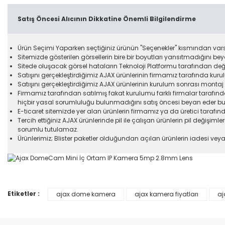
Satış Öncesi Alıcının Dikkatine Önemli Bilgilendirme
Ürün Seçimi Yaparken seçtiğiniz ürünün "Seçenekler" kısmından varsa
Sitemizde gösterilen görsellerin bire bir boyutları yansıtmadığını bey
Sitede oluşacak görsel hataların Teknoloji Platformu tarafından deği
Satışını gerçekleştirdiğimiz AJAX ürünlerinin firmamız tarafında ku
Satışını gerçekleştirdiğimiz AJAX ürünlerinin kurulum sonrası monta
Firmamız tarafından satılmış fakat kurulumu farklı firmalar taraf
hiçbir yasal sorumluluğu bulunmadığını satış öncesi beyan eder bu
E-ticaret sitemizde yer alan ürünlerin firmamız ya da üretici tarafında
Tercih ettiğiniz AJAX ürünlerinde pil ile çalışan ürünlerin pil değişim
sorumlu tutulamaz.
Ürünlerimiz; Blister paketler olduğundan açılan ürünlerin iadesi vey
Etiketler :
ajax dome kamera
ajax kamera fiyatları
aj
Bu ürünün fiyat bilgisi, resim, ürün açıklamalarında ve diğer konular
Görüş ve önerileriniz için teşekkür ederiz.