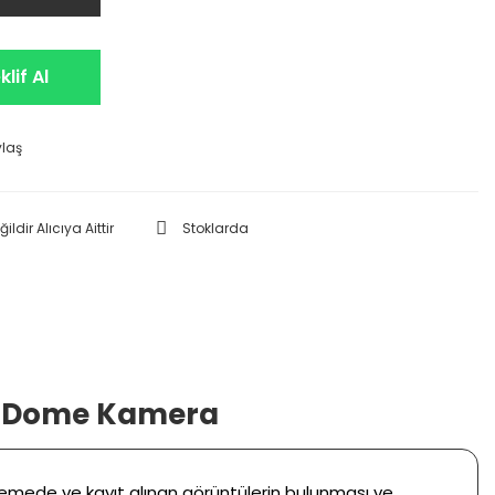
lif Al
ylaş
ldir Alıcıya Aittir
Stoklarda
am Dome Kamera
zlemede ve kayıt alınan görüntülerin bulunması ve