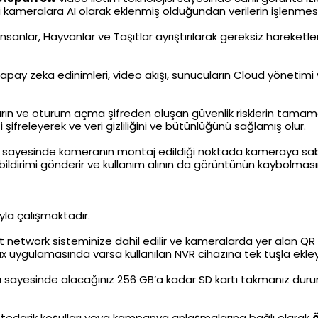
oji kameralara AI olarak eklenmiş olduğundan verilerin işlenme
sanlar, Hayvanlar ve Taşıtlar ayrıştırılarak gereksiz hareketleri
ay zeka edinimleri, video akışı, sunucuların Cloud yönetimi ve 
arın ve oturum açma şifreden oluşan güvenlik risklerin tamam
i şifreleyerek ve veri gizliliğini ve bütünlüğünü sağlamış olur.
eri sayesinde kameranın montaj edildiği noktada kameraya sab
ldirimi gönderir ve kullanım alının da görüntünün kaybolması
yla çalışmaktadır.
 network sisteminize dahil edilir ve kameralarda yer alan Q
ax uygulamasında varsa kullanılan NVR cihazına tek tuşla ekleye
ı sayesinde alacağınız 256 GB’a kadar SD kartı takmanız d
, tedarik koşulları veya kampanya anlaşmalarına bağlı olarak
ö