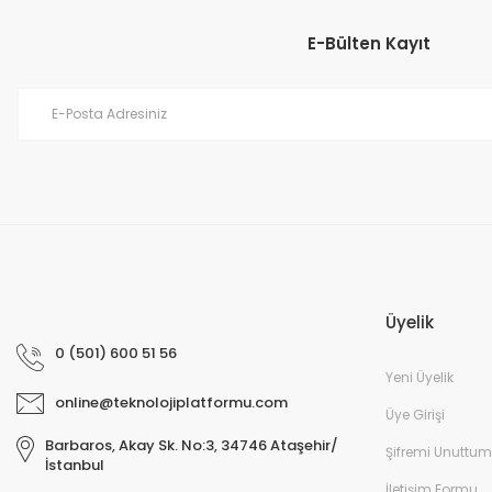
Ürün resmi kalitesiz, bozuk veya görüntülenemiyor.
E-Bülten Kayıt
Ürün açıklamasında eksik bilgiler bulunuyor.
Ürün bilgilerinde hatalar bulunuyor.
Ürün fiyatı diğer sitelerden daha pahalı.
Bu ürüne benzer farklı alternatifler olmalı.
Üyelik
0 (501) 600 51 56
Yeni Üyelik
online@teknolojiplatformu.com
Üye Girişi
Barbaros, Akay Sk. No:3, 34746 Ataşehir/
Şifremi Unuttum
İstanbul
İletişim Formu