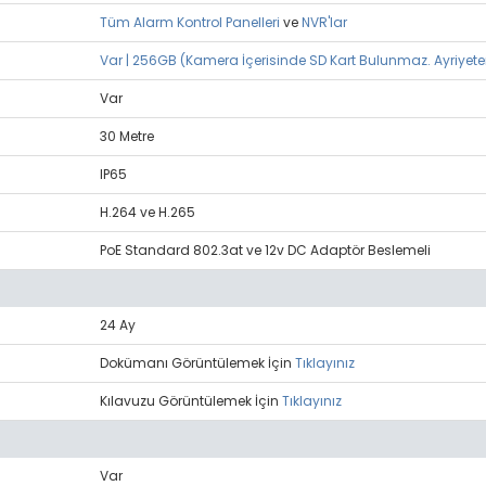
Tüm Alarm Kontrol Panelleri
ve
NVR'lar
Var | 256GB (Kamera İçerisinde SD Kart Bulunmaz. Ayriyete
Var
30 Metre
IP65
H.264 ve H.265
PoE Standard 802.3at ve 12v DC Adaptör Beslemeli
24 Ay
Dokümanı Görüntülemek İçin
Tıklayınız
Kılavuzu Görüntülemek İçin
Tıklayınız
Var