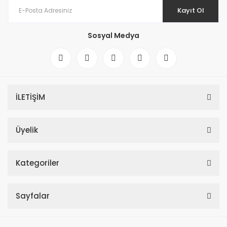
Kayıt Ol
Sosyal Medya
AJAX Frame Akıllı Işık Butonları ve Akıllı Prizler için 2'li Çerçeve
İLETİŞİM
Üyelik
Kategoriler
Sayfalar