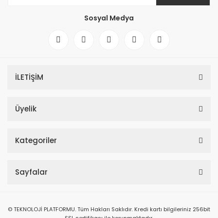
Sosyal Medya
İLETİŞİM
Üyelik
AJAX Outlet Type F OutletCore Güç Tüketimi Monitörlü Kablosuz Akıllı D
Kategoriler
Sayfalar
© TEKNOLOJİ PLATFORMU. Tüm Hakları Saklıdır. Kredi kartı bilgileriniz 256bit
SSL sertifikası ile korunmaktadır.