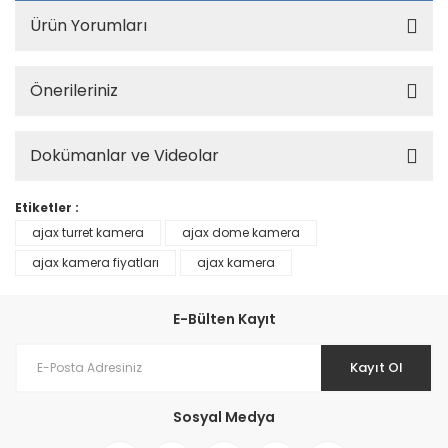
Ürün Yorumları
Önerileriniz
Dokümanlar ve Videolar
Etiketler :
ajax turret kamera
ajax dome kamera
ajax kamera fiyatları
ajax kamera
E-Bülten Kayıt
Kayıt Ol
Sosyal Medya