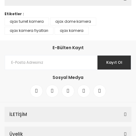
Etiketler :
ajax turret kamera
ajax dome kamera
ajax kamera fiyatları
ajax kamera
E-Bülten Kayıt
Kayıt Ol
Sosyal Medya
İLETİŞİM
Üyelik