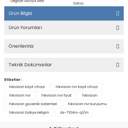
Değildir Alıcıya Aittir
Ediniz.
Ürün Bilgisi
Ürün Yorumları
Önerileriniz
Teknik Dokümanlar
Etiketler :
hikvision kayıt cihazı
hikvision nvr kayıt cihazı
hikvision nvr
hikvision nvr fiyat
hikvision
hikvision güvenlik sistemleri
hikvision nvr kurulumu
hikvision türkiye iletişim
ds-7104nı-q1/m