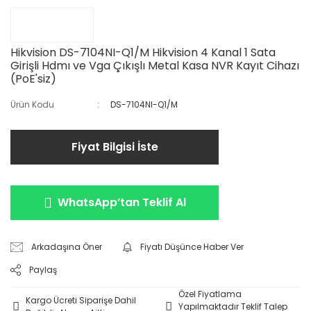
Hikvision DS-7104NI-Q1/M Hikvision 4 Kanal 1 Sata
Girişli Hdmı ve Vga Çıkışlı Metal Kasa NVR Kayıt Cihazı
(PoE'siz)
Ürün Kodu
DS-7104NI-Q1/M
Fiyat Bilgisi İste
WhatsApp’tan Teklif Al
Arkadaşına Öner
Fiyatı Düşünce Haber Ver
Paylaş
Özel Fiyatlama
Kargo Ücreti Siparişe Dahil
Yapılmaktadır Teklif Talep