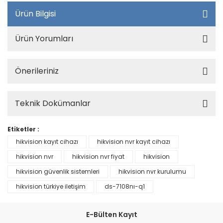
Ürün Bilgisi
Ürün Yorumları
Önerileriniz
Teknik Dokümanlar
Etiketler :
hikvision kayıt cihazı
hikvision nvr kayıt cihazı
hikvision nvr
hikvision nvr fiyat
hikvision
hikvision güvenlik sistemleri
hikvision nvr kurulumu
hikvision türkiye iletişim
ds-7108nı-q1
E-Bülten Kayıt