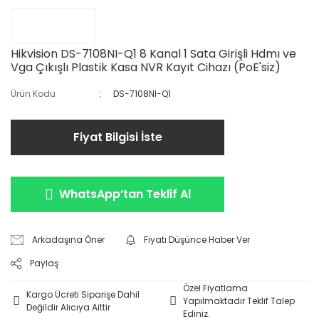
Hikvision DS-7108NI-Q1 8 Kanal 1 Sata Girişli Hdmı ve
Vga Çıkışlı Plastik Kasa NVR Kayıt Cihazı (PoE'siz)
Ürün Kodu
DS-7108NI-Q1
Fiyat Bilgisi İste
WhatsApp’tan Teklif Al
Arkadaşına Öner
Fiyatı Düşünce Haber Ver
Paylaş
Özel Fiyatlama
Kargo Ücreti Siparişe Dahil
Yapılmaktadır Teklif Talep
Değildir Alıcıya Aittir
Ediniz.