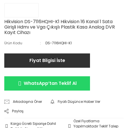
Hikvision DS-7116HQHI-K1 Hikvision 16 Kanal 1 Sata
Girişli Hdmı ve Vga Çıkışlı Plastik Kasa Analog DVR
Kayıt Cihazı
Ürün Kodu
DS-7116HQHI-K1
Fiyat Bilgisi İste
WhatsApp’tan Teklif Al
Arkadaşına Öner
Fiyatı Düşünce Haber Ver
Paylaş
Özel Fiyatlama
Kargo Ücreti Siparişe Dahil
Yapılmaktadır Teklif Talep