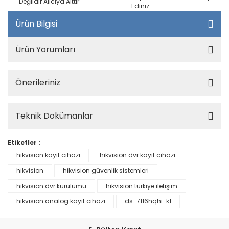
Değildir Alıcıya Aittir
Ediniz.
Ürün Bilgisi
Ürün Yorumları
Önerileriniz
Teknik Dokümanlar
Etiketler :
hikvision kayıt cihazı
hikvision dvr kayıt cihazı
hikvision
hikvision güvenlik sistemleri
hikvision dvr kurulumu
hikvision türkiye iletişim
hikvision analog kayıt cihazı
ds-7116hqhı-k1