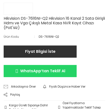
Hikvision DS-7616NI-Q2 Hikvision 16 Kanal 2 Sata Girişli
Hdmı ve Vga Çıkışlı Metal Kasa NVR Kayıt Cihazı
(PoE'siz)
Ürün Kodu
DS-7616NI-Q2
Fiyat Bilgisi İste
WhatsApp’tan Teklif Al
Arkadaşına Öner
Fiyatı Düşünce Haber Ver
Paylaş
Özel Fiyatlama
Kargo Ücreti Siparişe Dahil
Yapılmaktadır Teklif Talep