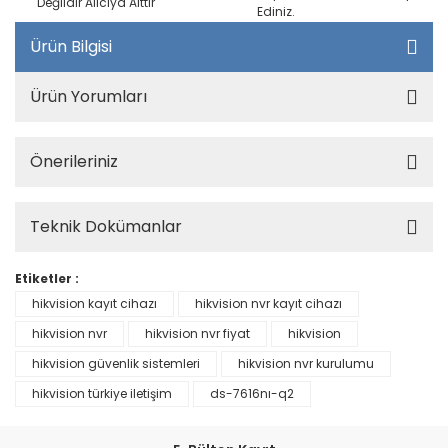
Değildir Alıcıya Aittir
Ediniz.
Ürün Bilgisi
Ürün Yorumları
Önerileriniz
Teknik Dokümanlar
Etiketler :
hikvision kayıt cihazı
hikvision nvr kayıt cihazı
hikvision nvr
hikvision nvr fiyat
hikvision
hikvision güvenlik sistemleri
hikvision nvr kurulumu
hikvision türkiye iletişim
ds-7616nı-q2