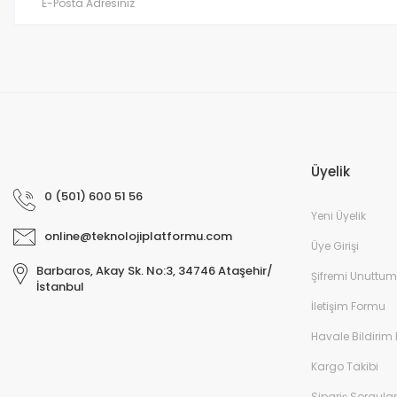
Bu ürüne benzer farklı alternatifler olmalı.
Üyelik
0 (501) 600 51 56
Yeni Üyelik
online@teknolojiplatformu.com
Üye Girişi
Barbaros, Akay Sk. No:3, 34746 Ataşehir/
Şifremi Unuttum
İstanbul
İletişim Formu
Havale Bildirim
Kargo Takibi
Sipariş Sorgul