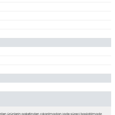
rilen ürünlerin paketinden çıkarılmadan iade süreci başlatılmadır.