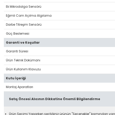
Ek Mikrodalga Sensörü
Eğimli Cam Açılma Algılama
Darbe Titreşim Sensörü
Güç Beslemesi
Garanti ve Koşullar
Garanti Süresi
Ürün Teknik Dokümanı
Ürün Kullanım Klavuzu
Kutu İçeriği
Montaj Aparatları
Satış Öncesi Alıcının Dikkatine Önemli Bilgilendirme
Ürün Seçimi Yaparken seçtiğiniz ürünün "Seçenekler" kısmından varsa