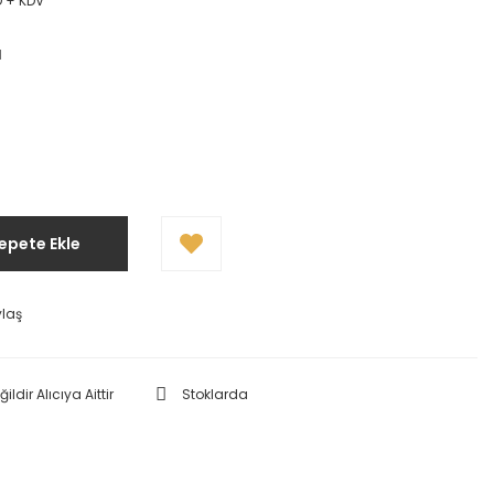
D + KDV
l
epete Ekle
ylaş
ldir Alıcıya Aittir
Stoklarda