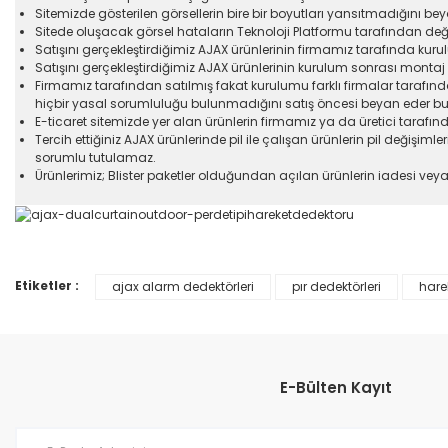
Sitemizde gösterilen görsellerin bire bir boyutları yansıtmadığını bey
Sitede oluşacak görsel hataların Teknoloji Platformu tarafından deği
Satışını gerçekleştirdiğimiz AJAX ürünlerinin firmamız tarafında ku
Satışını gerçekleştirdiğimiz AJAX ürünlerinin kurulum sonrası monta
Firmamız tarafından satılmış fakat kurulumu farklı firmalar taraf
hiçbir yasal sorumluluğu bulunmadığını satış öncesi beyan eder bu
E-ticaret sitemizde yer alan ürünlerin firmamız ya da üretici tarafında
Tercih ettiğiniz AJAX ürünlerinde pil ile çalışan ürünlerin pil değişim
sorumlu tutulamaz.
Ürünlerimiz; Blister paketler olduğundan açılan ürünlerin iadesi vey
Etiketler :
ajax alarm dedektörleri
pır dedektörleri
hare
Bu ürünün fiyat bilgisi, resim, ürün açıklamalarında ve diğer konular
Görüş ve önerileriniz için teşekkür ederiz.
Ürün resmi kalitesiz, bozuk veya görüntülenemiyor.
E-Bülten Kayıt
Ürün açıklamasında eksik bilgiler bulunuyor.
Ürün bilgilerinde hatalar bulunuyor.
Ürün fiyatı diğer sitelerden daha pahalı.