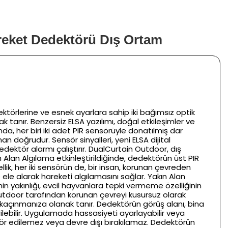
reket Dedektörü Dış Ortam
ktörlerine ve esnek ayarlara sahip iki bağımsız optik
 tanır. Benzersiz ELSA yazılımı, doğal etkileşimler ve
ında, her biri iki adet PIR sensörüyle donatılmış dar
doğrudur. Sensör sinyalleri, yeni ELSA dijital
edektör alarmı çalıştırır. DualCurtain Outdoor, dış
Alan Algılama etkinleştirildiğinde, dedektörün üst PIR
lik, her iki sensörün de, bir insan, korunan çevreden
ele alarak hareketi algılamasını sağlar. Yakın Alan
in yakınlığı, evcil hayvanlara tepki vermeme özelliğinin
 Outdoor tarafından korunan çevreyi kusursuz olarak
 kaçınmanıza olanak tanır. Dedektörün görüş alanı, bina
lebilir. Uygulamada hassasiyeti ayarlayabilir veya
en kör edilemez veya devre dışı bırakılamaz. Dedektörün