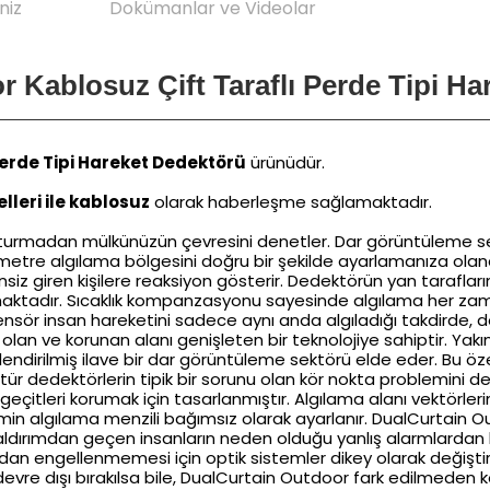
niz
Dokümanlar ve Videolar
 Kablosuz Çift Taraflı Perde Tipi Ha
Perde Tipi Hareket Dedektörü
ürünüdür.
lleri ile kablosuz
olarak haberleşme sağlamaktadır.
luşturmadan mülkünüzün çevresini denetler. Dar görüntüleme se
 metre algılama bölgesini doğru bir şekilde ayarlamanıza olanak
izinsiz giren kişilere reaksiyon gösterir. Dedektörün yan taraflar
aktadır. Sıcaklık kompanzasyonu sayesinde algılama her zaman 
 sensör insan hareketini sadece aynı anda algıladığı takdirde, d
n ve korunan alanı genişleten bir teknolojiye sahiptir. Yakın 
ndirilmiş ilave bir dar görüntüleme sektörü elde eder. Bu özel
ür dedektörlerin tipik bir sorunu olan kör nokta problemini de 
eçitleri korumak için tasarlanmıştır. Algılama alanı vektörlerin
stemin algılama menzili bağımsız olarak ayarlanır. DualCurtain
r kaldırımdan geçen insanların neden olduğu yanlış alarmlardan
an engellenmemesi için optik sistemler dikey olarak değiştiri
jax devre dışı bırakılsa bile, DualCurtain Outdoor fark edilmed