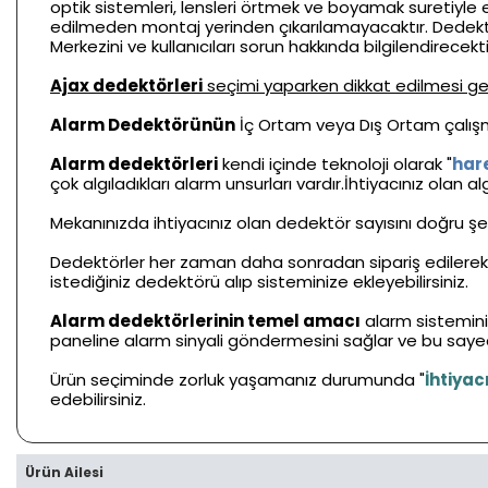
optik sistemleri, lensleri örtmek ve boyamak suretiyle e
edilmeden montaj yerinden çıkarılamayacaktır. Dedektör
Merkezini ve kullanıcıları sorun hakkında bilgilendirecekti
Ajax dedektörleri
seçimi yaparken dikkat edilmesi gere
Alarm Dedektörünün
İç Ortam veya Dış Ortam çalışm
Alarm dedektörleri
kendi içinde teknoloji olarak "
har
çok algıladıkları alarm unsurları vardır.İhtiyacınız ola
Mekanınızda ihtiyacınız olan dedektör sayısını doğru şe
Dedektörler her zaman daha sonradan sipariş edilerek 
istediğiniz dedektörü alıp sisteminize ekleyebilirsiniz.
Alarm dedektörlerinin temel amacı
alarm sistemini
paneline alarm sinyali göndermesini sağlar ve bu saye
Ürün seçiminde zorluk yaşamanız durumunda "
İhtiyac
edebilirsiniz.
Ürün Ailesi