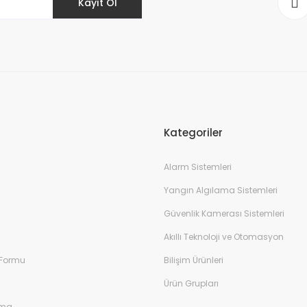
Kayıt Ol
Gönder
Kategoriler
Alarm Sistemleri
Yangın Algılama Sistemleri
Güvenlik Kamerası Sistemleri
Akıllı Teknoloji ve Otomasyon
 Formu
Bilişim Ürünleri
Ürün Grupları
ama