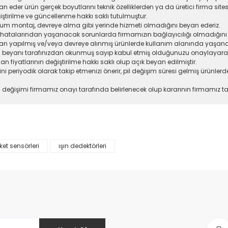
an eder ürün gerçek boyutlarını teknik özelliklerden ya da üretici firma site
ştirilme ve güncellenme hakkı saklı tutulmuştur.
rulum montaj, devreye alma gibi yerinde hizmeti olmadığını beyan ederiz.
j hatalarından yaşanacak sorunlarda firmamızın bağlayıcılığı olmadığını 
ından yapılmış ve/veya devreye alınmış ürünlerde kullanım alanında yaşa
 beyanı tarafınızdan okunmuş sayıp kabul etmiş olduğunuzu onaylayarak s
n fiyatlarının değiştirilme hakkı saklı olup açık beyan edilmiştir.
lerini periyodik olarak takip etmenizi önerir, pil değişim süresi gelmiş ürün
a değişimi firmamız onayı tarafında belirlenecek olup kararının firmamız ta
ket sensörleri
ışın dedektörleri
da yetersiz gördüğünüz noktaları öneri formunu kullanarak tarafımıza il
Bu ürüne ilk yorumu siz yapın!
Yorum Yaz