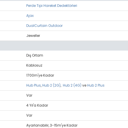
Perde Tipi Hareket Dedektörleri
Ajax
DualCurtain Outdoor
Jeweller
Dış Ortam
Kablosuz
1700m'ye Kadar
Hub Plus
,
Hub 2 (2G)
,
Hub 2 (4G)
ve
Hub 2 Plus
Var
4 Yıl'a Kadar
Var
Ayarlanabilir, 3-15m'ye Kadar