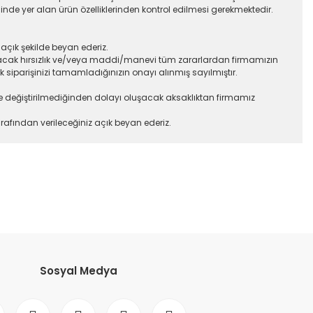
sinde yer alan ürün özelliklerinden kontrol edilmesi gerekmektedir.
açık şekilde beyan ederiz.
nacak hırsızlık ve/veya maddi/manevi tüm zararlardan firmamızın
iparişinizi tamamladığınızın onayı alınmış sayılmıştır.
lerde değiştirilmediğinden dolayı oluşacak aksaklıktan firmamız
rafından verileceğiniz açık beyan ederiz.
etebilirsiniz.
Sosyal Medya