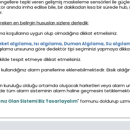
ngellere tepki veren gelişmiş maskeleme sensörleri ile güçlendi
 anında imha edilse bile, bir dakikadan kısa bir sürede hub, 
r.
ken en belirgin hususları sizlere derledik;
a koşullarına uygun olup olmadığına dikkat etmelisiniz.
eket algılama, Isı algılama, Duman Algılama, Su algıla
n algılama unsuruna göre dedektör tipi seçiminizi yapmaya dikkat
kilde tespit etmeye dikkat etmelisiniz.
kullandığınız alarm panellerine eklenebilmektedir. Eksik ald
n kuruluğu olduğu ortamda oluşacak harketleri veya alarm unsu
de tüm alarm sisteminin alarm haline geçmesini tetiklemekte
ınız Olan Sistemi Biz Tasarlayalım
" formunu doldurup uzma