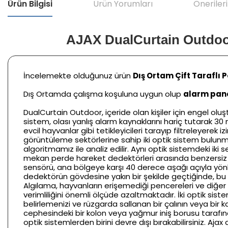
Ürün Bilgisi
Ürün Yorumları
Önerileri
AJAX DualCurtain Outdoor
İncelemekte olduğunuz ürün
Dış Ortam Çift Taraflı 
Dış Ortamda çalışma koşuluna uygun olup
alarm pane
DualCurtain Outdoor, içeride olan kişiler için engel o
sistem, olası yanlış alarm kaynaklarını hariç tutarak 30
evcil hayvanlar gibi tetikleyicileri tarayıp filtreleyerek 
görüntüleme sektörlerine sahip iki optik sistem bulunm
algoritmamız ile analiz edilir. Aynı optik sistemdeki iki
mekan perde hareket dedektörleri arasında benzersiz ola
sensörü, ana bölgeye karşı 40 derece aşağı açıyla yönle
dedektörün gövdesine yakın bir şekilde geçtiğinde, bu t
Algılama, hayvanların erişemediği pencereleri ve diğer g
verimliliğini önemli ölçüde azaltmaktadır. İki optik si
belirlemenizi ve rüzgarda sallanan bir çalının veya bi
cephesindeki bir kolon veya yağmur iniş borusu tarafınd
optik sistemlerden birini devre dışı bırakabilirsiniz. A