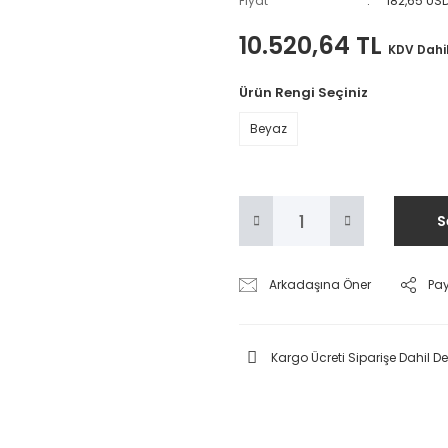
Fiyat
182,65 US
10.520,64 TL
KDV Dahi
Ürün Rengi Seçiniz
Beyaz
S
Arkadaşına Öner
Pa
Kargo Ücreti Siparişe Dahil Deği