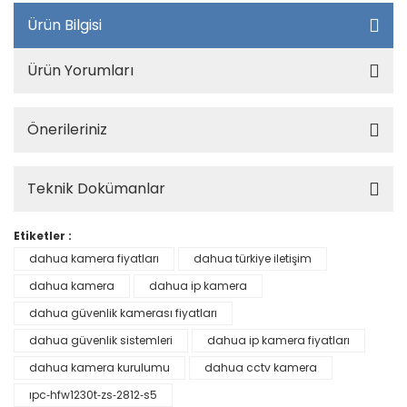
Ürün Bilgisi
Ürün Yorumları
Önerileriniz
Teknik Dokümanlar
Etiketler :
dahua kamera fiyatları
dahua türkiye iletişim
dahua kamera
dahua ip kamera
dahua güvenlik kamerası fiyatları
dahua güvenlik sistemleri
dahua ip kamera fiyatları
dahua kamera kurulumu
dahua cctv kamera
ıpc‐hfw1230t‐zs‐2812‐s5