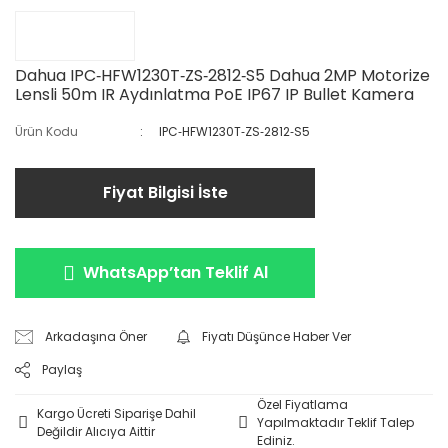
Dahua IPC‐HFW1230T‐ZS‐2812‐S5 Dahua 2MP Motorize
Lensli 50m IR Aydınlatma PoE IP67 IP Bullet Kamera
Ürün Kodu
IPC‐HFW1230T‐ZS‐2812‐S5
Fiyat Bilgisi İste
WhatsApp’tan Teklif Al
Arkadaşına Öner
Fiyatı Düşünce Haber Ver
Paylaş
Özel Fiyatlama
Kargo Ücreti Siparişe Dahil
Yapılmaktadır Teklif Talep
Değildir Alıcıya Aittir
Ediniz.