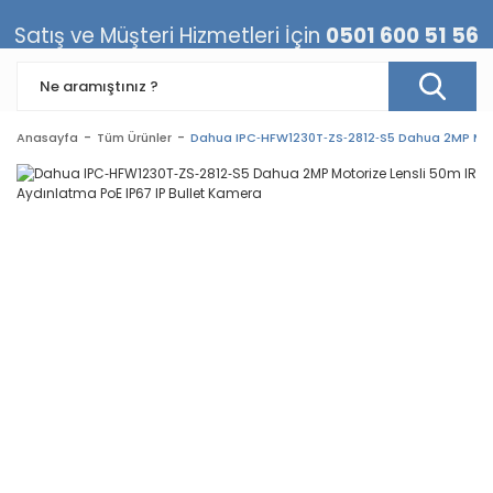
Satış ve Müşteri Hizmetleri İçin
0501 600 51 56
Anasayfa
Tüm Ürünler
Dahua IPC‐HFW1230T‐ZS‐2812‐S5 Dahua 2MP Motor