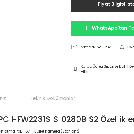
Fiyat Bilgisi İst
WhatsApp’tan Tek
Arkadaşına Öner
Fiy
Kargo Ücreti Siparişe Dahil Değ
Aittir
niz
Teknik Dokümanlar
IPC‐HFW2231S‐S‐0280B‐S2 Özellikler
nlatma PoE IP67 IP Bullet Kamera (Starlight)