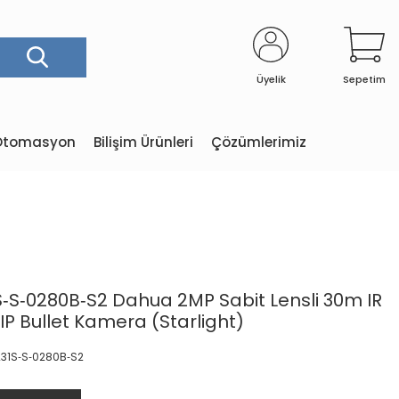
Üyelik
Sepetim
e Otomasyon
Bilişim Ürünleri
Çözümlerimiz
S‐0280B‐S2 Dahua 2MP Sabit Lensli 30m IR
IP Bullet Kamera (Starlight)
31S‐S‐0280B‐S2