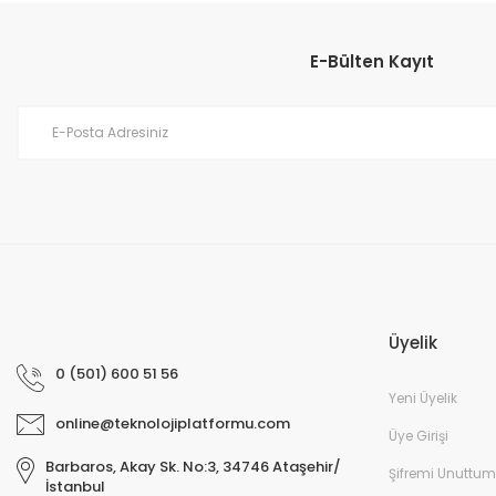
Ürün açıklamasında eksik bilgiler bulunuyor.
E-Bülten Kayıt
Ürün bilgilerinde hatalar bulunuyor.
Ürün fiyatı diğer sitelerden daha pahalı.
Bu ürüne benzer farklı alternatifler olmalı.
Üyelik
0 (501) 600 51 56
Yeni Üyelik
online@teknolojiplatformu.com
Üye Girişi
Barbaros, Akay Sk. No:3, 34746 Ataşehir/
Şifremi Unuttum
İstanbul