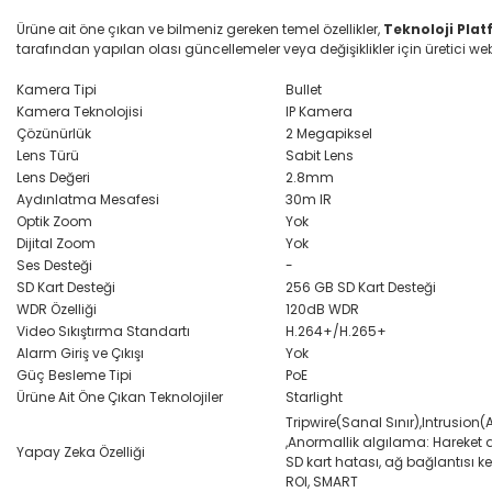
Ürüne ait öne çıkan ve bilmeniz gereken temel özellikler,
Teknoloji Pla
tarafından yapılan olası güncellemeler veya değişiklikler için üretici web s
Kamera Tipi
Bullet
Kamera Teknolojisi
IP Kamera
Çözünürlük
2 Megapiksel
Lens Türü
Sabit Lens
Lens Değeri
2.8mm
Aydınlatma Mesafesi
30m IR
Optik Zoom
Yok
Dijital Zoom
Yok
Ses Desteği
-
SD Kart Desteği
256 GB SD Kart Desteği
WDR Özelliği
120dB WDR
Video Sıkıştırma Standartı
H.264+/H.265+
Alarm Giriş ve Çıkışı
Yok
Güç Besleme Tipi
PoE
Ürüne Ait Öne Çıkan Teknolojiler
Starlight
Tripwire(Sanal Sınır),Intrusion(A
,Anormallik algılama: Hareket a
Yapay Zeka Özelliği
SD kart hatası, ağ bağlantısı ke
ROI, SMART