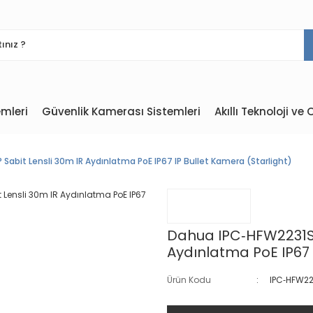
mleri
Güvenlik Kamerası Sistemleri
Akıllı Teknoloji v
abit Lensli 30m IR Aydınlatma PoE IP67 IP Bullet Kamera (Starlight)
Dahua IPC‐HFW2231S‐
Aydınlatma PoE IP67 
Ürün Kodu
IPC‐HFW22