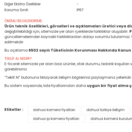
Diğer Ekstra Özellikler
-
Koruma Sınıfı
IP67
ÖNEMLİ BİLGİLENDİRME;
Ürün teknik özellikleri, görselleri ve açıklamaları üretici veya 
değiştirilebildiği için, sitemizde yer alan içeriklerde farklılıklar oluşabilir.
P
güncellemelerinden kaynaklı farklılıklardan dolayı sorumlu tutulamaz. Ürün
edilmelidir.
Bu açıklama
6502 sayılı Tüketicinin Korunması Hakkında Kanun
TEKLİF AL NEDİR?
E-ticaret sitemizde yer alan bazı ürünler, stok durumu, tedarik koşull
görebilirsiniz.
“Teklif Al” butonuna tıklayarak iletişim bilgilerinizi paylaşmanız yeterlidir.
Bu sistem sayesinde, liste fiyatlarından daha
uygun bir fiyat alma 
Etiketler :
dahua kamera fiyatları
dahua türkiye iletişim
Bu ürünün fiyat bilgisi, resim, ürün açıklamalarında ve diğer konular
Görüş ve önerileriniz için teşekkür ederiz.
dahua ip kamera fiyatları
dahua kamera kurulu
Ürün resmi kalitesiz, bozuk veya görüntülenemiyor.