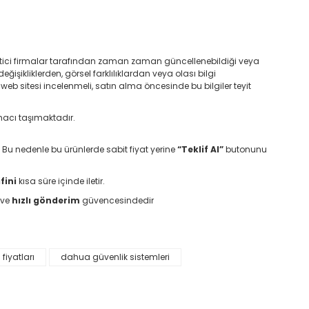
retici firmalar tarafından zaman zaman güncellenebildiği veya
değişikliklerden, görsel farklılıklardan veya olası bilgi
 web sitesi incelenmeli, satın alma öncesinde bu bilgiler teyit
macı taşımaktadır.
. Bu nedenle bu ürünlerde sabit fiyat yerine
“Teklif Al”
butonunu
fini
kısa süre içinde iletir.
ve
hızlı gönderim
güvencesindedir
iyatları
dahua güvenlik sistemleri
etebilirsiniz.