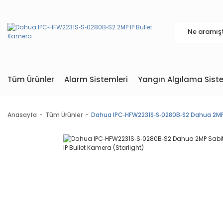
Tüm Ürünler
Alarm Sistemleri
Yangın Algılama Siste
Anasayfa
Tüm Ürünler
Dahua IPC‐HFW2231S‐S‐0280B‐S2 Dahua 2MP S