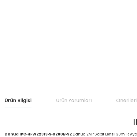
Ürün Bilgisi
Ürün Yorumları
Önerileri
Dahua IPC‐HFW2231S‐S‐0280B‐S2
Dahua 2MP Sabit Lensli 30m IR Aydı