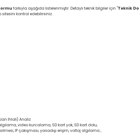
tformu
farkıyla aşağıda listelenmiştir. Detaylı teknik bilgiler için "
Teknik D
itesini kontrol edebilirsiniz.
lan İhlali) Analiz
lgılama, video kurcalama, SD kart yok, SD kart dolu,
silmesi, IP çakışması, yasadışı erişim, voltaj algılama ,