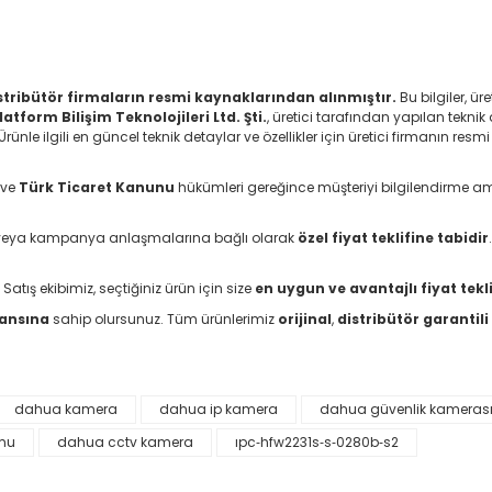
distribütör firmaların resmi kaynaklarından alınmıştır.
Bu bilgiler, ü
latform Bilişim Teknolojileri Ltd. Şti.
, üretici tarafından yapılan teknik 
le ilgili en güncel teknik detaylar ve özellikler için üretici firmanın resmi
ve
Türk Ticaret Kanunu
hükümleri gereğince müşteriyi bilgilendirme a
arı veya kampanya anlaşmalarına bağlı olarak
özel fiyat teklifine tabidir
 Satış ekibimiz, seçtiğiniz ürün için size
en uygun ve avantajlı fiyat tekli
şansına
sahip olursunuz. Tüm ürünlerimiz
orijinal
,
distribütör garantili
dahua kamera
dahua ip kamera
dahua güvenlik kamerası f
da yetersiz gördüğünüz noktaları öneri formunu kullanarak tarafımıza il
mu
dahua cctv kamera
ıpc‐hfw2231s‐s‐0280b‐s2
Bu ürüne ilk yorumu siz yapın!