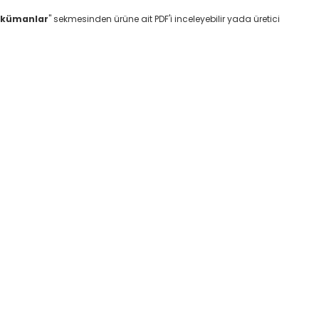
okümanlar
" sekmesinden ürüne ait PDF'i inceleyebilir yada üretici