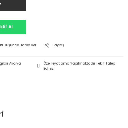
e
lif Al
atı Düşünce Haber Ver
Paylaş
ildir Alıcıya
Özel Fiyatlama Yapılmaktadır Teklif Talep
Ediniz.
i