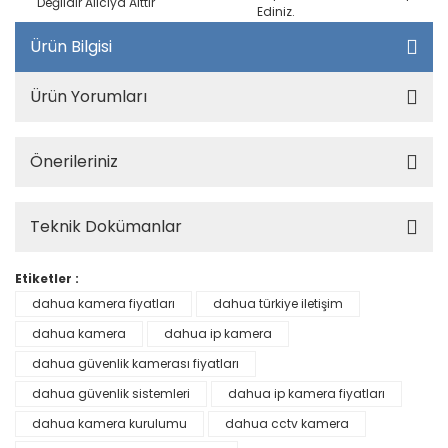
Değildir Alıcıya Aittir
Ediniz.
Ürün Bilgisi
Ürün Yorumları
Önerileriniz
Teknik Dokümanlar
Etiketler :
dahua kamera fiyatları
dahua türkiye iletişim
dahua kamera
dahua ip kamera
dahua güvenlik kamerası fiyatları
dahua güvenlik sistemleri
dahua ip kamera fiyatları
dahua kamera kurulumu
dahua cctv kamera