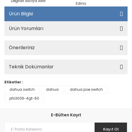
Değildir Alıcıya Aittir
Ediniz.
Ürün Bilgisi
Ürün Yorumları
Önerileriniz
Teknik Dokümanlar
Etiketler :
dahua switch
dahua
dahua poe switch
pfs3006-4gt-60
E-Bülten Kayıt
Kayıt Ol