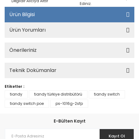
Değildir Alıcıya Aittir
Ediniz.
Ürün Bilgisi
Ürün Yorumları
Önerileriniz
Teknik Dokümanlar
Etiketler :
tiandy
tiandy türkiye distribütörü
tiandy switch
tiandy switch poe
ps-1016g-2sfp
E-Bülten Kayıt
Kayıt Ol