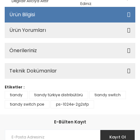
Değildir Alıcıya Aittir
Ediniz.
Ürün Bilgisi
Ürün Yorumları
Önerileriniz
Teknik Dokümanlar
Etiketler :
tiandy
tiandy türkiye distribütörü
tiandy switch
tiandy switch poe
ps-1024e-2g2sfp
E-Bülten Kayıt
Kayıt Ol