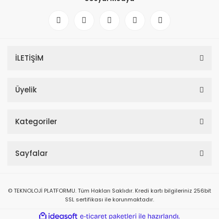
AJAX Socket Kablosuz Enerji Monitörlü Akıllı Priz
İLETİŞİM
Üyelik
Kategoriler
Sayfalar
© TEKNOLOJİ PLATFORMU. Tüm Hakları Saklıdır. Kredi kartı bilgileriniz 256bit
SSL sertifikası ile korunmaktadır.
ile
ideasoft
e-