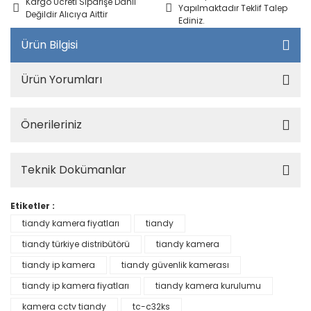
Kargo Ücreti Siparişe Dahil
Yapılmaktadır Teklif Talep
Değildir Alıcıya Aittir
Ediniz.
Ürün Bilgisi
Ürün Yorumları
Önerileriniz
Teknik Dokümanlar
Etiketler :
tiandy kamera fiyatları
tiandy
tiandy türkiye distribütörü
tiandy kamera
tiandy ip kamera
tiandy güvenlik kamerası
tiandy ip kamera fiyatları
tiandy kamera kurulumu
kamera cctv tiandy
tc-c32ks