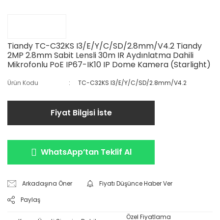
Tiandy TC-C32KS I3/E/Y/C/SD/2.8mm/V4.2 Tiandy
2MP 2.8mm Sabit Lensli 30m IR Aydınlatma Dahili
Mikrofonlu PoE IP67-IK10 IP Dome Kamera (Starlight)
Ürün Kodu
TC-C32KS I3/E/Y/C/SD/2.8mm/V4.2
Fiyat Bilgisi İste
WhatsApp’tan Teklif Al
Arkadaşına Öner
Fiyatı Düşünce Haber Ver
Paylaş
Özel Fiyatlama