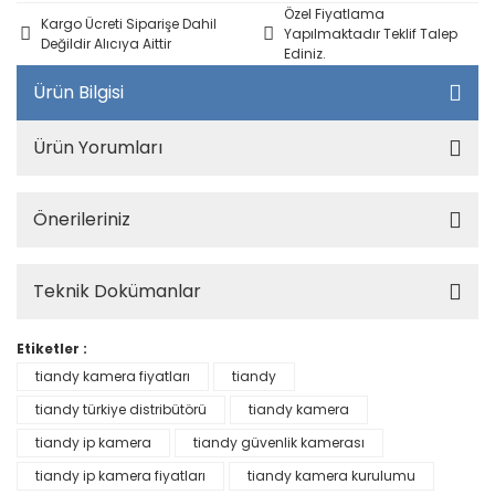
Özel Fiyatlama
Kargo Ücreti Siparişe Dahil
Yapılmaktadır Teklif Talep
Değildir Alıcıya Aittir
Ediniz.
Ürün Bilgisi
Ürün Yorumları
Önerileriniz
Teknik Dokümanlar
Etiketler :
tiandy kamera fiyatları
tiandy
tiandy türkiye distribütörü
tiandy kamera
tiandy ip kamera
tiandy güvenlik kamerası
tiandy ip kamera fiyatları
tiandy kamera kurulumu