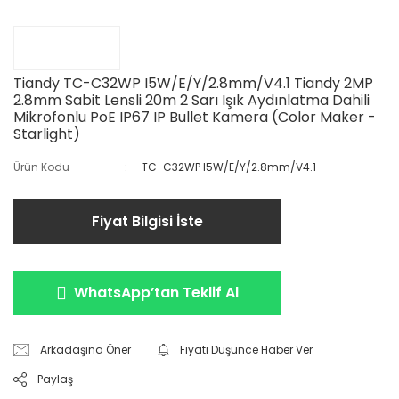
Tiandy TC-C32WP I5W/E/Y/2.8mm/V4.1 Tiandy 2MP
2.8mm Sabit Lensli 20m 2 Sarı Işık Aydınlatma Dahili
Mikrofonlu PoE IP67 IP Bullet Kamera (Color Maker -
Starlight)
Ürün Kodu
TC-C32WP I5W/E/Y/2.8mm/V4.1
Fiyat Bilgisi İste
WhatsApp’tan Teklif Al
Arkadaşına Öner
Fiyatı Düşünce Haber Ver
Paylaş