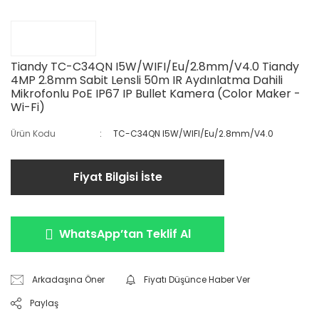
Tiandy TC-C34QN I5W/WIFI/Eu/2.8mm/V4.0 Tiandy
4MP 2.8mm Sabit Lensli 50m IR Aydınlatma Dahili
Mikrofonlu PoE IP67 IP Bullet Kamera (Color Maker -
Wi-Fi)
Ürün Kodu
TC-C34QN I5W/WIFI/Eu/2.8mm/V4.0
Fiyat Bilgisi İste
WhatsApp’tan Teklif Al
Arkadaşına Öner
Fiyatı Düşünce Haber Ver
Paylaş