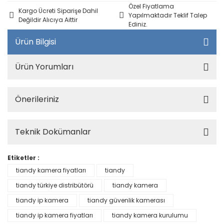
Özel Fiyatlama
Kargo Ücreti Siparişe Dahil
Yapılmaktadır Teklif Talep
Değildir Alıcıya Aittir
Ediniz.
Ürün Bilgisi
Ürün Yorumları
Önerileriniz
Teknik Dokümanlar
Etiketler :
tiandy kamera fiyatları
tiandy
tiandy türkiye distribütörü
tiandy kamera
tiandy ip kamera
tiandy güvenlik kamerası
tiandy ip kamera fiyatları
tiandy kamera kurulumu