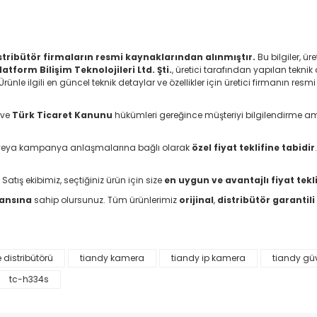
distribütör firmaların resmi kaynaklarından alınmıştır.
Bu bilgiler, ü
latform Bilişim Teknolojileri Ltd. Şti.
, üretici tarafından yapılan teknik 
le ilgili en güncel teknik detaylar ve özellikler için üretici firmanın resmi
ve
Türk Ticaret Kanunu
hükümleri gereğince müşteriyi bilgilendirme a
arı veya kampanya anlaşmalarına bağlı olarak
özel fiyat teklifine tabidir
 Satış ekibimiz, seçtiğiniz ürün için size
en uygun ve avantajlı fiyat tekli
şansına
sahip olursunuz. Tüm ürünlerimiz
orijinal
,
distribütör garantili
e distribütörü
tiandy kamera
tiandy ip kamera
tiandy gü
da yetersiz gördüğünüz noktaları öneri formunu kullanarak tarafımıza il
tc-h334s
Bu ürüne ilk yorumu siz yapın!