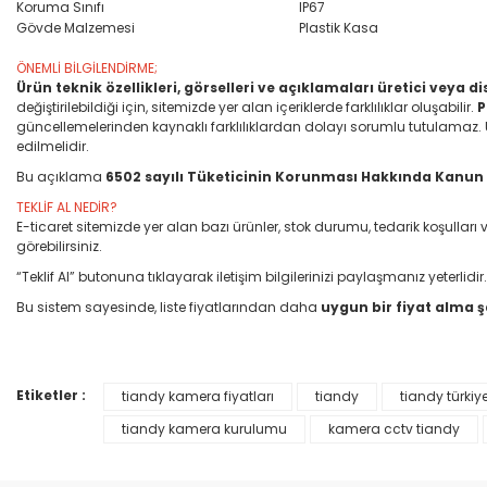
Koruma Sınıfı
IP67
Gövde Malzemesi
Plastik Kasa
ÖNEMLİ BİLGİLENDİRME;
Ürün teknik özellikleri, görselleri ve açıklamaları üretici veya 
değiştirilebildiği için, sitemizde yer alan içeriklerde farklılıklar oluşabilir.
P
güncellemelerinden kaynaklı farklılıklardan dolayı sorumlu tutulamaz. Ürün
edilmelidir.
Bu açıklama
6502 sayılı Tüketicinin Korunması Hakkında Kanun
TEKLİF AL NEDİR?
E-ticaret sitemizde yer alan bazı ürünler, stok durumu, tedarik koşull
görebilirsiniz.
“Teklif Al” butonuna tıklayarak iletişim bilgilerinizi paylaşmanız yeterlidir.
Bu sistem sayesinde, liste fiyatlarından daha
uygun bir fiyat alma 
Etiketler :
tiandy kamera fiyatları
tiandy
tiandy türkiy
Bu ürünün fiyat bilgisi, resim, ürün açıklamalarında ve diğer konular
Görüş ve önerileriniz için teşekkür ederiz.
tiandy kamera kurulumu
kamera cctv tiandy
Ürün resmi kalitesiz, bozuk veya görüntülenemiyor.