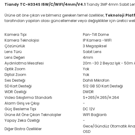
Tiandy TC-H334S I5W/C/WIFI/4mm/V4.1
Tiandy 3MP 4mm Sabit Lensl
Ürüne ait öne çıkan ve bilmeniz gereken temel özellikler,
Teknoloji Pla
tarafından yapılan olası güncellemeler veya değişiklikler için üretici web s
Kamera Tipi
Pan-Tilt Dome
Kamera Teknolojisi
IP Kamera -WIFI
Çözünürlük
3 Megapiksel
Lens Türü
Sabit Lens
Lens Değeri
4mm
Aydınlatma Mesafesi
20m -30 2 Beyaz Işık - 50m Ak
Optik Zoom
Yok
Dijital Zoom
Yok
Ses Desteği
Dahili Mikrofon
SD Kart Desteği
512 GB SD Kart Desteği
WDR Özelliği
DWDR
Video Sıkıştırma Standartı
S+265/H.265/H.264
Alarm Giriş ve Çıkışı
-
Güç Besleme Tipi
DC 12V
Ürüne Ait Öne Çıkan Teknolojiler
WIFI Bağlantı
Yapay Zeka Özelliği
-
Gece/Gündüz Otomatik Anahtarl
Diğer Ekstra Özellikler
OSD