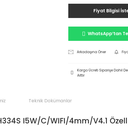
Fiyat Bilgisi İst
WhatsApp’tan Tek
Arkadaşına Öner
Fiy
Kargo Ücreti Siparişe Dahil Değ
Aittir
niz
Teknik Dokümanlar
334S I5W/C/WIFI/4mm/V4.1 Özelli