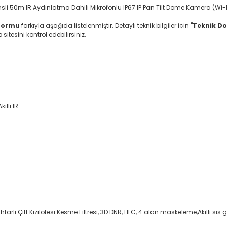
i 50m IR Aydınlatma Dahili Mikrofonlu IP67 IP Pan Tilt Dome Kamera (Wi-F
tformu
farkıyla aşağıda listelenmiştir. Detaylı teknik bilgiler için "
Teknik D
itesini kontrol edebilirsiniz.
ıllı IR
ı Çift Kızılötesi Kesme Filtresi, 3D DNR, HLC, 4 alan maskeleme,Akıllı sis g