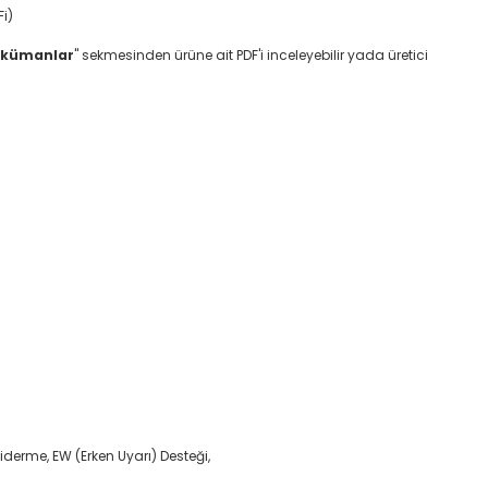
i)
okümanlar
" sekmesinden ürüne ait PDF'i inceleyebilir yada üretici
iderme, EW (Erken Uyarı) Desteği,