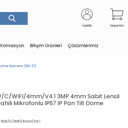
Üyelik
Sepetim
e Otomasyon
Bilişim Ürünleri
Çözümlerimiz
 Dome Kamera (Wi-Fi)
W/C/WIFI/4mm/V4.1 3MP 4mm Sabit Lensli
hili Mikrofonlu IP67 IP Pan Tilt Dome
 I5W/C/WIFI/4mm/V4.1