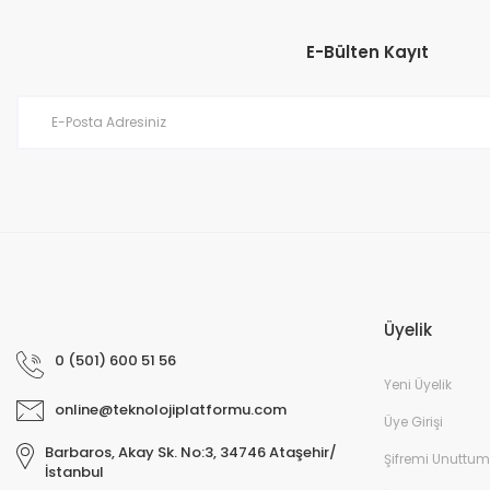
Ürün açıklamasında eksik bilgiler bulunuyor.
E-Bülten Kayıt
Ürün bilgilerinde hatalar bulunuyor.
Ürün fiyatı diğer sitelerden daha pahalı.
Bu ürüne benzer farklı alternatifler olmalı.
Üyelik
0 (501) 600 51 56
Yeni Üyelik
online@teknolojiplatformu.com
Üye Girişi
Barbaros, Akay Sk. No:3, 34746 Ataşehir/
Şifremi Unuttum
İstanbul