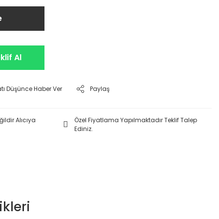
e
lif Al
atı Düşünce Haber Ver
Paylaş
ildir Alıcıya
Özel Fiyatlama Yapılmaktadır Teklif Talep
Ediniz.
kleri