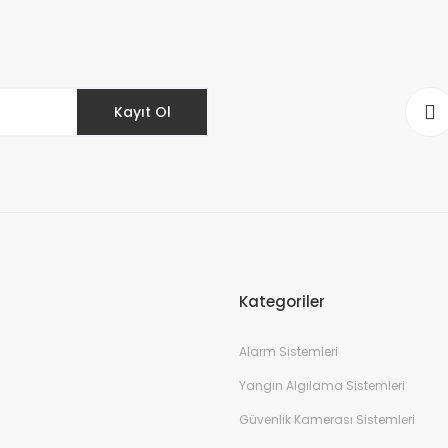
Yorum Yaz
Kayıt Ol
Gönder
Kategoriler
Alarm Sistemleri
Yangın Algılama Sistemleri
Güvenlik Kamerası Sistemleri