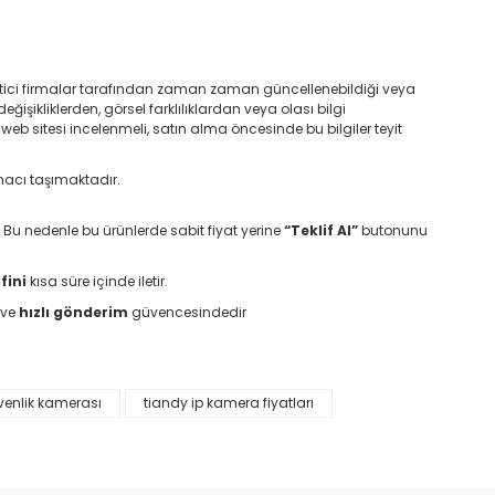
retici firmalar tarafından zaman zaman güncellenebildiği veya
değişikliklerden, görsel farklılıklardan veya olası bilgi
 web sitesi incelenmeli, satın alma öncesinde bu bilgiler teyit
macı taşımaktadır.
. Bu nedenle bu ürünlerde sabit fiyat yerine
“Teklif Al”
butonunu
fini
kısa süre içinde iletir.
ve
hızlı gönderim
güvencesindedir
venlik kamerası
tiandy ip kamera fiyatları
etebilirsiniz.