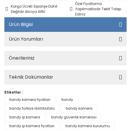
Özel Fiyatlama
Kargo Ücreti Siparişe Dahil
Yapılmaktadır Teklif Talep
Değildir Alıcıya Aittir
Ediniz.
Ürün Bilgisi
Ürün Yorumları
Önerileriniz
Teknik Dokümanlar
Etiketler :
tiandy kamera fiyatları
tiandy
tiandy türkiye distribütörü
tiandy kamera
tiandy ip kamera
tiandy güvenlik kamerası
tiandy ip kamera fiyatları
tiandy kamera kurulumu