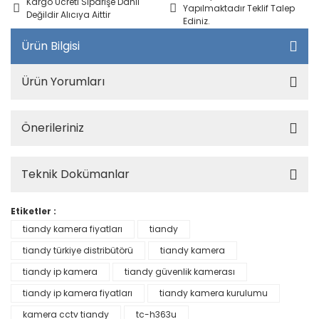
Kargo Ücreti Siparişe Dahil
Yapılmaktadır Teklif Talep
Değildir Alıcıya Aittir
Ediniz.
Ürün Bilgisi
Ürün Yorumları
Önerileriniz
Teknik Dokümanlar
Etiketler :
tiandy kamera fiyatları
tiandy
tiandy türkiye distribütörü
tiandy kamera
tiandy ip kamera
tiandy güvenlik kamerası
tiandy ip kamera fiyatları
tiandy kamera kurulumu
kamera cctv tiandy
tc-h363u