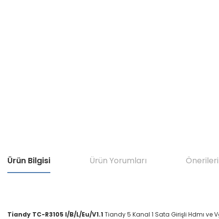
Ürün Bilgisi
Ürün Yorumları
Önerileri
Tiandy TC-R3105 I/B/L/Eu/V1.1
Tiandy 5 Kanal 1 Sata Girişli Hdmı ve Vg