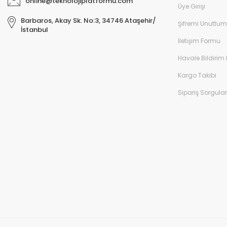
online@teknolojiplatformu.com
Üye Girişi
Barbaros, Akay Sk. No:3, 34746 Ataşehir/
Şifremi Unuttum
İstanbul
İletişim Formu
Havale Bildirim
Kargo Takibi
Sipariş Sorgul