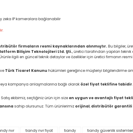
pay zeka IP kameralara bağlanabilir
r.
distribütör firmaların resmi kaynaklarından alınmıştır.
Bu bilgiler, ü
latform Bilişim Teknolojileri Ltd. Şti.
, üretici tarafından yapılan teknik 
le ilgili en güncel teknik detaylar ve özellikler için üretici firmanın resmi
ve
Türk Ticaret Kanunu
hükümleri gereğince müşteriyi bilgilendirme a
arı veya kampanya anlaşmalarına bağlı olarak
özel fiyat teklifine tabidir
 Satış ekibimiz, seçtiğiniz ürün için size
en uygun ve avantajlı fiyat tekli
şansına
sahip olursunuz. Tüm ürünlerimiz
orijinal
,
distribütör garantili
andy nvr
tiandy nvr fiyat
tiandy
tiandy güvenlik sistemler
da yetersiz gördüğünüz noktaları öneri formunu kullanarak tarafımıza il