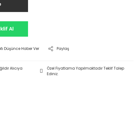
e
lif Al
atı Düşünce Haber Ver
Paylaş
ildir Alıcıya
Özel Fiyatlama Yapılmaktadır Teklif Talep
Ediniz.