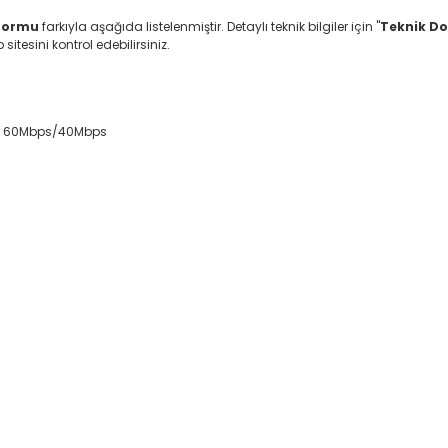
tformu
farkıyla aşağıda listelenmiştir. Detaylı teknik bilgiler için "
Teknik D
itesini kontrol edebilirsiniz.
me : 60Mbps/40Mbps