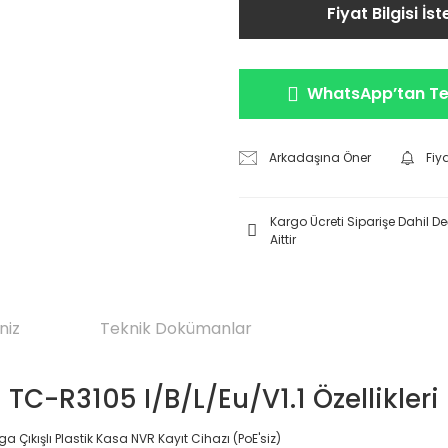
Fiyat Bilgisi İst
WhatsApp’tan Tek
Arkadaşına Öner
Fiy
Kargo Ücreti Siparişe Dahil Değ
Aittir
niz
Teknik Dokümanlar
TC-R3105 I/B/L/Eu/V1.1 Özellikleri
a Çıkışlı Plastik Kasa NVR Kayıt Cihazı (PoE'siz)