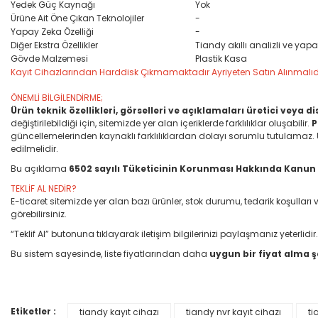
Yedek Güç Kaynağı
Yok
Ürüne Ait Öne Çıkan Teknolojiler
-
Yapay Zeka Özelliği
-
Diğer Ekstra Özellikler
Tiandy akıllı analizli ve ya
Gövde Malzemesi
Plastik Kasa
Kayıt Cihazlarından Harddisk Çıkmamaktadır Ayriyeten Satın Alınmalıdı
ÖNEMLİ BİLGİLENDİRME;
Ürün teknik özellikleri, görselleri ve açıklamaları üretici veya 
değiştirilebildiği için, sitemizde yer alan içeriklerde farklılıklar oluşabilir.
P
güncellemelerinden kaynaklı farklılıklardan dolayı sorumlu tutulamaz. Ürün
edilmelidir.
Bu açıklama
6502 sayılı Tüketicinin Korunması Hakkında Kanun
TEKLİF AL NEDİR?
E-ticaret sitemizde yer alan bazı ürünler, stok durumu, tedarik koşull
görebilirsiniz.
“Teklif Al” butonuna tıklayarak iletişim bilgilerinizi paylaşmanız yeterlidir.
Bu sistem sayesinde, liste fiyatlarından daha
uygun bir fiyat alma 
Etiketler :
tiandy kayıt cihazı
tiandy nvr kayıt cihazı
ti
Bu ürünün fiyat bilgisi, resim, ürün açıklamalarında ve diğer konular