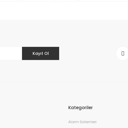
Bu ürüne ilk yorumu siz yapın!
Yorum Yaz
Kayıt Ol
Gönder
Kategoriler
Alarm Sistemleri