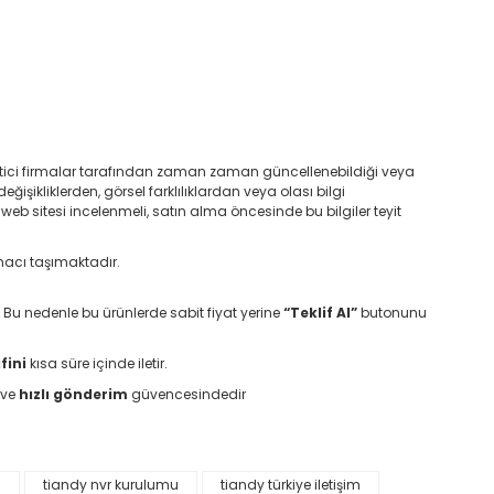
retici firmalar tarafından zaman zaman güncellenebildiği veya
değişikliklerden, görsel farklılıklardan veya olası bilgi
 web sitesi incelenmeli, satın alma öncesinde bu bilgiler teyit
macı taşımaktadır.
. Bu nedenle bu ürünlerde sabit fiyat yerine
“Teklif Al”
butonunu
fini
kısa süre içinde iletir.
ve
hızlı gönderim
güvencesindedir
i
tiandy nvr kurulumu
tiandy türkiye iletişim
etebilirsiniz.