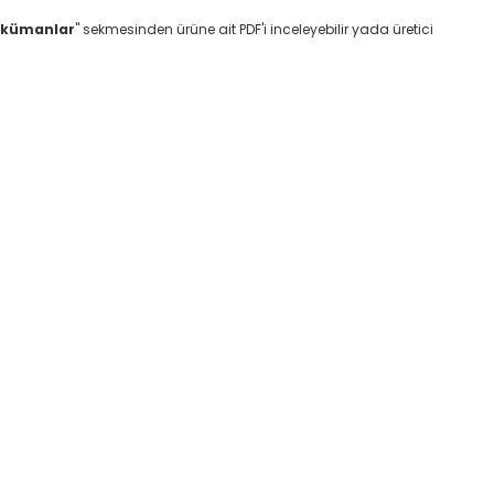
okümanlar
" sekmesinden ürüne ait PDF'i inceleyebilir yada üretici