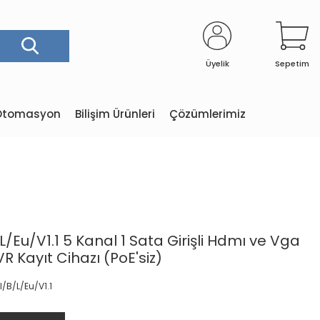
Üyelik
Sepetim
e Otomasyon
Bilişim Ürünleri
Çözümlerimiz
/Eu/V1.1 5 Kanal 1 Sata Girişli Hdmı ve Vga
VR Kayıt Cihazı (PoE'siz)
/B/L/Eu/V1.1