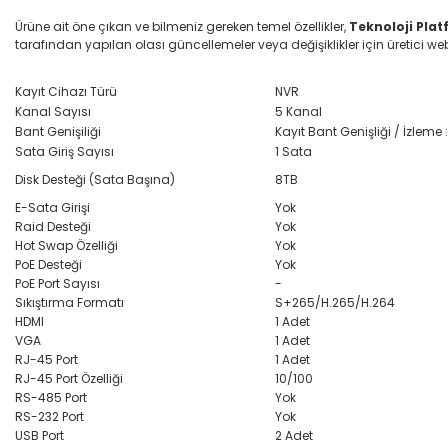
Ürüne ait öne çıkan ve bilmeniz gereken temel özellikler,
Teknoloji Pla
tarafından yapılan olası güncellemeler veya değişiklikler için üretici web s
Kayıt Cihazı Türü
NVR
Kanal Sayısı
5 Kanal
Bant Genişiliği
Kayıt Bant Genişliği / İzle
Sata Giriş Sayısı
1 Sata
Disk Desteği (Sata Başına)
8TB
E-Sata Girişi
Yok
Raid Desteği
Yok
Hot Swap Özelliği
Yok
PoE Desteği
Yok
PoE Port Sayısı
-
Sıkıştırma Formatı
S+265/H.265/H.264
HDMI
1 Adet
VGA
1 Adet
RJ-45 Port
1 Adet
RJ-45 Port Özelliği
10/100
RS-485 Port
Yok
RS-232 Port
Yok
USB Port
2 Adet