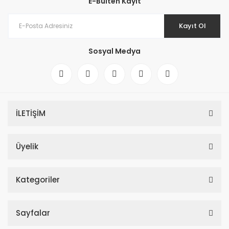
E-Bülten Kayıt
Kayıt Ol
Sosyal Medya
İLETİŞİM
AJAX LightSwitch SoloButton 1 Lamba veya Vavien Yönetebilen Temass
Üyelik
Kategoriler
Sayfalar