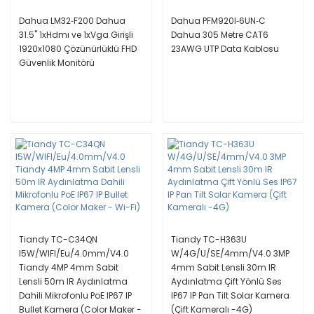
Dahua LM32‐F200 Dahua
Dahua PFM920I‐6UN‐C
31.5'' 1xHdmı ve 1xVga Girişli
Dahua 305 Metre CAT6
1920x1080 Çözünürlüklü FHD
23AWG UTP Data Kablosu
Güvenlik Monitörü
Tiandy TC-C34QN
Tiandy TC-H363U
I5W/WIFI/Eu/4.0mm/V4.0
W/4G/U/SE/4mm/V4.0 3MP
Tiandy 4MP 4mm Sabit
4mm Sabit Lensli 30m IR
Lensli 50m IR Aydınlatma
Aydınlatma Çift Yönlü Ses
Dahili Mikrofonlu PoE IP67 IP
IP67 IP Pan Tilt Solar Kamera
Bullet Kamera (Color Maker -
(Çift Kameralı -4G)