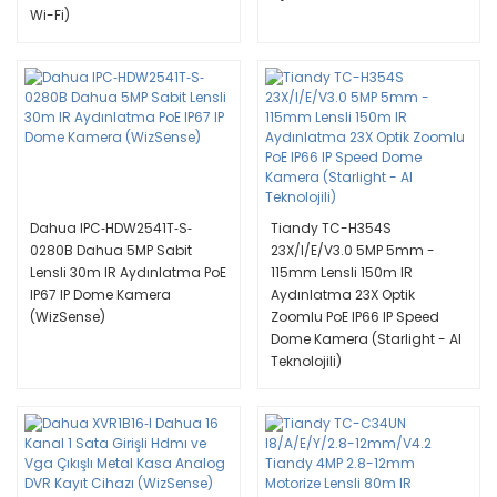
Wi-Fi)
Dahua IPC‐HDW2541T‐S‐
Tiandy TC-H354S
0280B Dahua 5MP Sabit
23X/I/E/V3.0 5MP 5mm -
Lensli 30m IR Aydınlatma PoE
115mm Lensli 150m IR
IP67 IP Dome Kamera
Aydınlatma 23X Optik
(WizSense)
Zoomlu PoE IP66 IP Speed
Dome Kamera (Starlight - AI
Teknolojili)