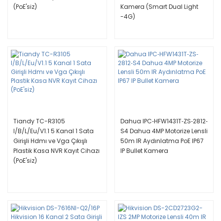
(PoE'siz)
Kamera (Smart Dual Light
-4G)
Tiandy TC-R3105
Dahua IPC‐HFW1431T‐ZS‐2812‐
I/B/L/Eu/V1.1 5 Kanal 1 Sata
S4 Dahua 4MP Motorize Lensli
Girişli Hdmı ve Vga Çıkışlı
50m IR Aydınlatma PoE IP67
Plastik Kasa NVR Kayıt Cihazı
IP Bullet Kamera
(PoE'siz)