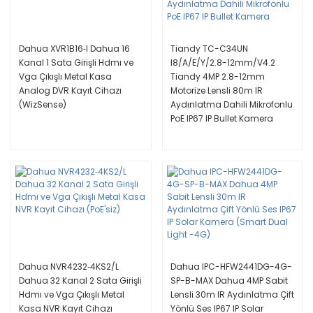
Dahua XVR1B16‐I Dahua 16
Tiandy TC-C34UN
Kanal 1 Sata Girişli Hdmı ve
I8/A/E/Y/2.8-12mm/V4.2
Vga Çıkışlı Metal Kasa
Tiandy 4MP 2.8-12mm
Analog DVR Kayıt Cihazı
Motorize Lensli 80m IR
(WizSense)
Aydınlatma Dahili Mikrofonlu
PoE IP67 IP Bullet Kamera
Dahua NVR4232‐4KS2/L
Dahua IPC-HFW2441DG-4G-
Dahua 32 Kanal 2 Sata Girişli
SP-B-MAX Dahua 4MP Sabit
Hdmı ve Vga Çıkışlı Metal
Lensli 30m IR Aydınlatma Çift
Kasa NVR Kayıt Cihazı
Yönlü Ses IP67 IP Solar